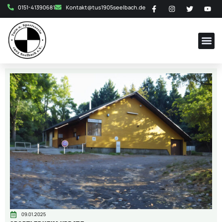
0151-41390681
Kontakt@tus1905seelbach.de
09.01.2025