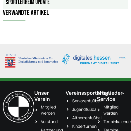
Sportlerheim Update
Verwandte Artikel
Unser
Vereinssportarten
Mitglieder-
Verein
Service
Seniorenfußball
Mitglied
Mitglied
Jugendfußball
werden
werden
Altherrenfußball
Vorstand
Terminkalende
Kinderturnen
Partner und
Termine