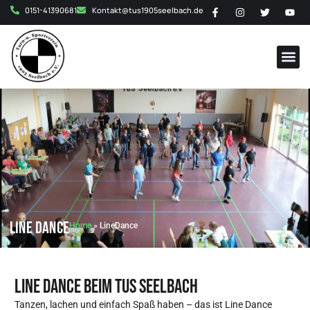
0151-41390681
Kontakt@tus1905seelbach.de
Line Dance
Home
»
LineDance
Line Dance beim TuS Seelbach
Tanzen, lachen und einfach Spaß haben – das ist Line Dance