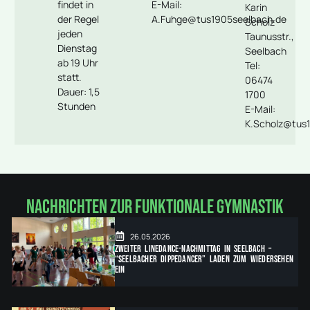
findet in
E-Mail:
Karin
der Regel
A.Fuhge@tus1905seelbach.de
Scholz
jeden
Taunusstr.,
Dienstag
Seelbach
ab 19 Uhr
Tel:
statt.
06474
Dauer: 1,5
1700
Stunden
E-Mail:
K.Scholz@tus
Nachrichten zur Funktionale Gymnastik
26.05.2026
Zweiter Linedance-Nachmittag in Seelbach –
“Seelbacher Dippedancer” laden zum Wiedersehen
ein