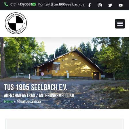
0151-41390681
Kontakt@tus1905seelbach.de
TuS 1905 Seelbach e.V.
Aufnahmeantrag / Änderungsmeldung
Home
»
Mitgliedsantrag