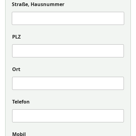
Straße, Hausnummer
e
r
*
G
e
b
PLZ
ü
h
r
e
n
Ort
Telefon
Mobil