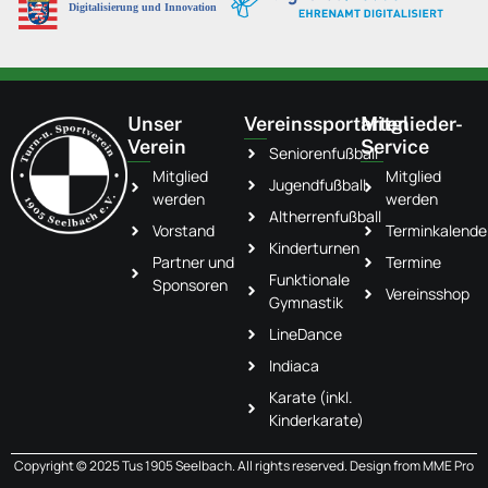
Unser
Vereinssportarten
Mitglieder-
Verein
Service
Seniorenfußball
Mitglied
Mitglied
Jugendfußball
werden
werden
Altherrenfußball
Vorstand
Terminkalende
Kinderturnen
Partner und
Termine
Funktionale
Sponsoren
Vereinsshop
Gymnastik
LineDance
Indiaca
Karate (inkl.
Kinderkarate)
Copyright © 2025 Tus 1905 Seelbach. All rights reserved. Design from
MME Pro