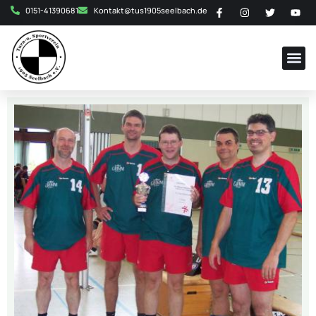
0151-41390681
Kontakt@tus1905seelbach.de