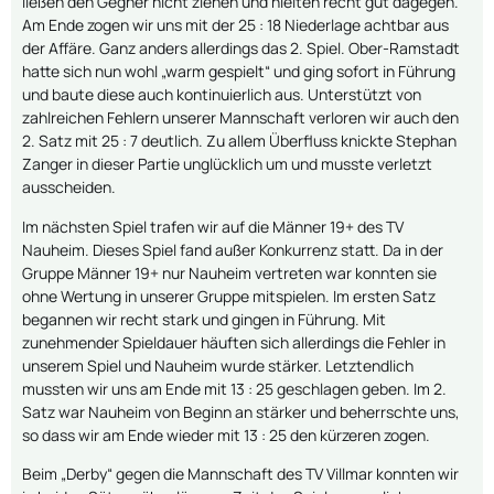
ließen den Gegner nicht ziehen und hielten recht gut dagegen.
Am Ende zogen wir uns mit der 25 : 18 Niederlage achtbar aus
der Affäre. Ganz anders allerdings das 2. Spiel. Ober-Ramstadt
hatte sich nun wohl „warm gespielt“ und ging sofort in Führung
und baute diese auch kontinuierlich aus. Unterstützt von
zahlreichen Fehlern unserer Mannschaft verloren wir auch den
2. Satz mit 25 : 7 deutlich. Zu allem Überfluss knickte Stephan
Zanger in dieser Partie unglücklich um und musste verletzt
ausscheiden.
Im nächsten Spiel trafen wir auf die Männer 19+ des TV
Nauheim. Dieses Spiel fand außer Konkurrenz statt. Da in der
Gruppe Männer 19+ nur Nauheim vertreten war konnten sie
ohne Wertung in unserer Gruppe mitspielen. Im ersten Satz
begannen wir recht stark und gingen in Führung. Mit
zunehmender Spieldauer häuften sich allerdings die Fehler in
unserem Spiel und Nauheim wurde stärker. Letztendlich
mussten wir uns am Ende mit 13 : 25 geschlagen geben. Im 2.
Satz war Nauheim von Beginn an stärker und beherrschte uns,
so dass wir am Ende wieder mit 13 : 25 den kürzeren zogen.
Beim „Derby“ gegen die Mannschaft des TV Villmar konnten wir