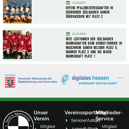
12.03.2017
Offene Pfalzmeisterschaften in
Edenkoben Seelbacher Damen
überraschen mit Platz 2
24.10.2016
Gute Leistungen der Seelbacher
Mannschaften beim Herbst-Turnier in
Moschheim Damen belegen Platz 5,
Männer Platz 3 und die Mixed-
Mannschaft Platz 1
Unser
Vereinssportarten
Mitglieder-
Verein
Service
Seniorenfußball
Mitglied
Mitglied
Jugendfußball