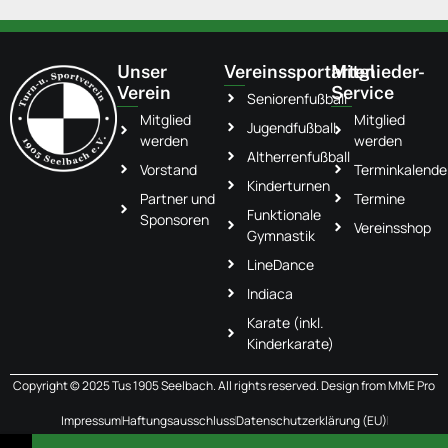
Unser
Vereinssportarten
Mitglieder-
Verein
Service
Seniorenfußball
Mitglied
Mitglied
Jugendfußball
werden
werden
Altherrenfußball
Vorstand
Terminkalende
Kinderturnen
Partner und
Termine
Funktionale
Sponsoren
Vereinsshop
Gymnastik
LineDance
Indiaca
Karate (inkl.
Kinderkarate)
Copyright © 2025 Tus 1905 Seelbach. All rights reserved. Design from
MME Pro
Impressum
Haftungsausschluss
Datenschutzerklärung (EU)
Cookie-Richtlinie (EU)