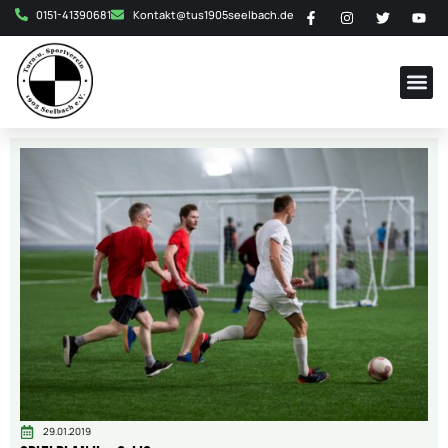
0151-41390681
Kontakt@tus1905seelbach.de
29.01.2019