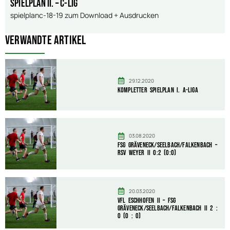
Spielplan II. – C-Lig
spielplanc-18-19
zum Download + Ausdrucken
Verwandte Artikel
29.12.2020
Kompletter Spielplan I. A-Liga
03.08.2020
FSG Gräveneck/Seelbach/Falkenbach –
RSV Weyer II 0:2 (0:0)
20.03.2020
VfL Eschhofen II – FSG
Gräveneck/Seelbach/Falkenbach II 2 :
0 (0 : 0)