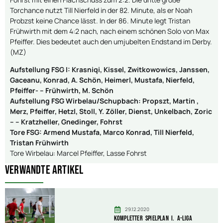
Torchance nutzt Till Nierfeld in der 82. Minute, als er Noah
Probzst keine Chance lässt. In der 86. Minute legt Tristan
Frühwirth mit dem 4:2 nach, nach einem schönen Solo von Max
Pfeiffer. Dies bedeutet auch den umjubelten Endstand im Derby.
(MZ)
Aufstellung FSG I: Krasniqi, Kissel, Zwitkowowics, Janssen,
Gaceanu, Konrad, A. Schön, Heimerl, Mustafa, Nierfeld,
Pfeiffer- – Frühwirth, M. Schön
Aufstellung FSG Wirbelau/Schupbach: Propszt, Martin ,
Merz, Pfeiffer, Hetzl, Stoll, Y. Zöller, Dienst, Unkelbach, Zoric
– – Kratzheller, Gnedinger, Fohrst
Tore FSG: Armend Mustafa, Marco Konrad, Till Nierfeld,
Tristan Frühwirth
Tore Wirbelau: Marcel Pfeiffer, Lasse Fohrst
Verwandte Artikel
29.12.2020
Kompletter Spielplan I. A-Liga