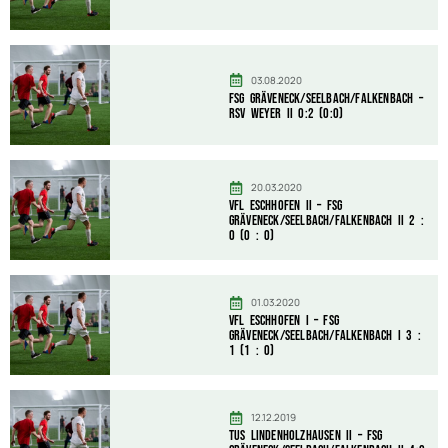
03.08.2020
FSG Gräveneck/Seelbach/Falkenbach –
RSV Weyer II 0:2 (0:0)
20.03.2020
VfL Eschhofen II – FSG
Gräveneck/Seelbach/Falkenbach II 2 :
0 (0 : 0)
01.03.2020
VfL Eschhofen I – FSG
Gräveneck/Seelbach/Falkenbach I 3 :
1 (1 : 0)
12.12.2019
TuS Lindenholzhausen II – FSG