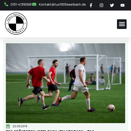
0151-41390681
Kontakt@tus1905seelbach.de
22.09.2019