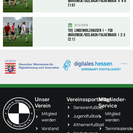
Gräveneck/Seelbach/Falkenbach II 4:0
(1:0)
01.12.2019
TuS Lindenholzhausen I – FSG
Gräveneck/Seelbach/Falkenbach I 2:3
(2:1)
Unser
Vereinssportarten
Mitglieder-
Verein
Service
Seniorenfußball
Mitglied
Mitglied
Jugendfußball
werden
werden
Altherrenfußball
Vorstand
Terminkalende