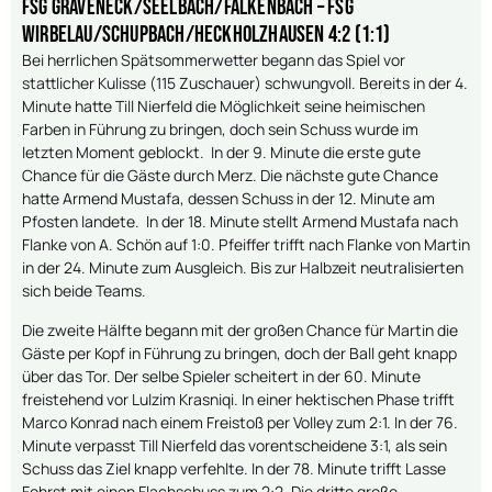
FSG Gräveneck/Seelbach/Falkenbach – FSG
Wirbelau/Schupbach/HeckHolzhausen 4:2 (1:1)
Bei herrlichen Spätsommerwetter begann das Spiel vor
stattlicher Kulisse (115 Zuschauer) schwungvoll. Bereits in der 4.
Minute hatte Till Nierfeld die Möglichkeit seine heimischen
Farben in Führung zu bringen, doch sein Schuss wurde im
letzten Moment geblockt. In der 9. Minute die erste gute
Chance für die Gäste durch Merz. Die nächste gute Chance
hatte Armend Mustafa, dessen Schuss in der 12. Minute am
Pfosten landete. In der 18. Minute stellt Armend Mustafa nach
Flanke von A. Schön auf 1:0. Pfeiffer trifft nach Flanke von Martin
in der 24. Minute zum Ausgleich. Bis zur Halbzeit neutralisierten
sich beide Teams.
Die zweite Hälfte begann mit der großen Chance für Martin die
Gäste per Kopf in Führung zu bringen, doch der Ball geht knapp
über das Tor. Der selbe Spieler scheitert in der 60. Minute
freistehend vor Lulzim Krasniqi. In einer hektischen Phase trifft
Marco Konrad nach einem Freistoß per Volley zum 2:1. In der 76.
Minute verpasst Till Nierfeld das vorentscheidene 3:1, als sein
Schuss das Ziel knapp verfehlte. In der 78. Minute trifft Lasse
Fohrst mit einen Flachschuss zum 2:2. Die dritte große