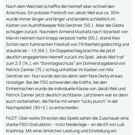
Nach dem Wechsel schaffte die Heimelf aber schnell den
Anschluss. Ein präziser Freistoß von Jakob Weil aus ca. 30m
wurde immer länger und länger und landete schließlich im
Kasten von Aushilfskeeper Nils Gerstner (50.). Aber die Gäste
schlugen zurück. Nachdem Armend Mustafa nach Vorarbeit von
Marvin Heimerl noch knapp verpasst hatte (65.), stand Alex
Schön nach fulminanten Freistoß von Till Nierfeld goldrichtig und
staubte ab – 1:3 (66.). Ein Doppelschlag brachte die jetzt
deutlich engagiertere Heimelf zurück ins Spiel. Jakob Weil traf
zum 2:3 (74.), ein “Sonntagsschuss” am Donnerstagabend von
Patrick Zanner (75.) schlug unhaltbar im Kasten von Nils
Gerstner ein. Nun wurde das bis dahin sehr faire Derby etwas
nickeliger. Bei der FSG schwanden die Kräfte, bei den
Einheimischen wurde die individuelle Klasse von Jakob Weil und
Patrick Zanner jetzt deutlich sichtbarer. Letzterem war es dann
auch vorbehalten, die Partie mit einem “lucky punch” in der
Nachspielzeit (90+2.) zu entscheiden.
FAZIT: Über weite Strecken des Spiels sahen die Zuschauer eine
starke FSG! Gratulation – trotz Niederlage – an die Elf von Lulli
Krashniqi. Mit einer ähnlichen Leistung und Einstellung am