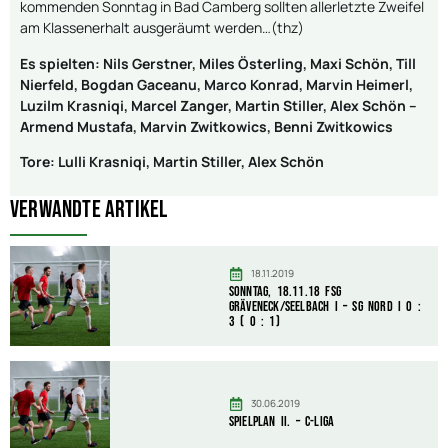
kommenden Sonntag in Bad Camberg sollten allerletzte Zweifel
am Klassenerhalt ausgeräumt werden…(thz)
Es spielten: Nils Gerstner, Miles Österling, Maxi Schön, Till
Nierfeld, Bogdan Gaceanu, Marco Konrad, Marvin Heimerl,
Luzilm Krasniqi, Marcel Zanger, Martin Stiller, Alex Schön –
Armend Mustafa, Marvin Zwitkowics, Benni Zwitkowics
Tore: Lulli Krasniqi, Martin Stiller, Alex Schön
Verwandte Artikel
18.11.2019
Sonntag, 18.11.18 FSG
Gräveneck/Seelbach I – SG Nord I 0 :
3 ( 0 : 1)
30.06.2019
Spielplan II. – C-Liga