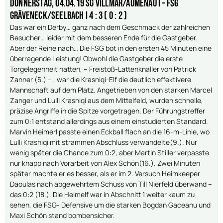
Donnerstag, 04.04.19 SG Villmar/Aumenau I – FSG
Gräveneck/Seelbach I 4 : 3 ( 0 : 2 )
Das war ein Derby… ganz nach dem Geschmack der zahlreichen
Besucher… leider mit dem besseren Ende für die Gastgeber.
Aber der Reihe nach… Die FSG bot in den ersten 45 Minuten eine
überragende Leistung! Obwohl die Gastgeber die erste
Torgelegenheit hatten, – Freistoß-Lattenknaller von Patrick
Zanner (5.) – , war die Krasniqi-Elf die deutlich effektivere
Mannschaft auf dem Platz. Angetrieben von den starken Marcel
Zanger und Lulli Krasniqi aus dem Mittelfeld, wurden schnelle,
präzise Angriffe in die Spitze vorgetragen. Der Führungstreffer
zum 0:1 entstand allerdings aus einem einstudierten Standard.
Marvin Heimerl passte einen Eckball flach an die 16-m-Linie, wo
Lulli Krasniqi mit strammen Abschluss verwandelte(9.). Nur
wenig später die Chance zum 0:2, aber Martin Stiller verpasste
nur knapp nach Vorarbeit von Alex Schön(16.). Zwei Minuten
später machte er es besser, als er im 2. Versuch Heimkeeper
Daoulas nach abgewehrtem Schuss von Till Nierfeld überwand –
das 0:2 (18.). Die Heimelf war in Abschnitt 1 weiter kaum zu
sehen, die FSG- Defensive um die starken Bogdan Gaceanu und
Maxi Schön stand bombensicher.