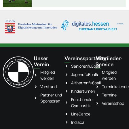
Unser
Vereinssportarten
Mitglieder-
Verein
Service
Seniorenfußball
Mitglied
Mitglied
Jugendfußball
werden
werden
Altherrenfußball
Vorstand
Terminkalende
Kinderturnen
Partner und
Termine
Funktionale
Sponsoren
Vereinsshop
Gymnastik
LineDance
Indiaca