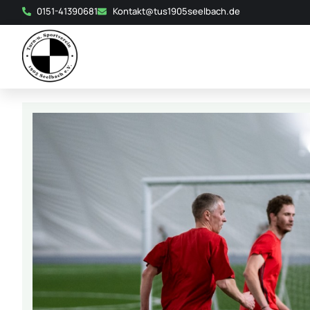
0151-41390681
Kontakt@tus1905seelbach.de