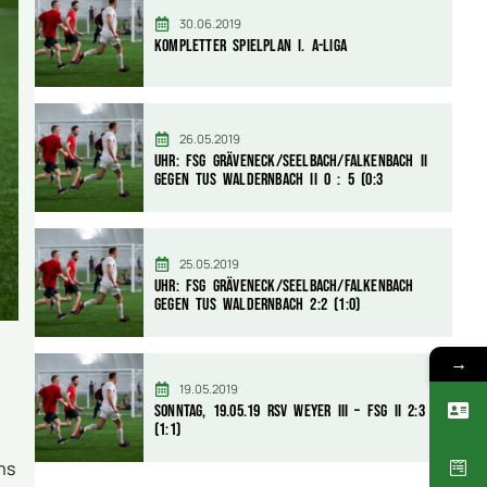
30.06.2019
Kompletter Spielplan I. A-Liga
26.05.2019
Uhr: FSG Gräveneck/Seelbach/Falkenbach II
gegen TuS Waldernbach II 0 : 5 (0:3
25.05.2019
Uhr: FSG Gräveneck/Seelbach/Falkenbach
gegen TuS Waldernbach 2:2 (1:0)
→
19.05.2019
Sonntag, 19.05.19 RSV Weyer III – FSG II 2:3
(1:1)
ms