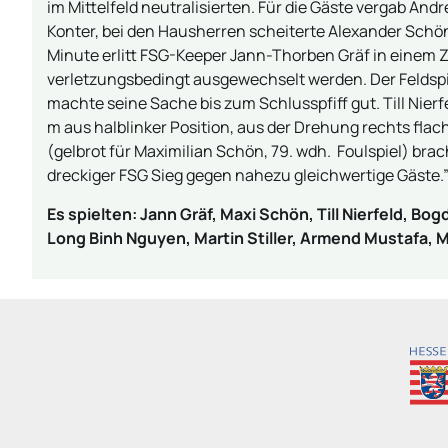
im Mittelfeld neutralisierten. Für die Gäste vergab An
Konter, bei den Hausherren scheiterte Alexander Schön 
Minute erlitt FSG-Keeper Jann-Thorben Gräf in einem
verletzungsbedingt ausgewechselt werden. Der Feldsp
machte seine Sache bis zum Schlusspfiff gut. Till Nierf
m aus halblinker Position, aus der Drehung rechts flach
(gelbrot für Maximilian Schön, 79. wdh. Foulspiel) brach
dreckiger FSG Sieg gegen nahezu gleichwertige Gäste.”
Es spielten: Jann Gräf, Maxi Schön, Till Nierfeld, Bo
Long Binh Nguyen, Martin Stiller, Armend Mustafa, M