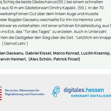
drej Schlej die beste Gästechance(50.) bei einem schnellen
aus 10 m am Gästetorwart Dmitry Kapakli. (59.). In der 70.
 Zweikampf einen Cut über dem linken Auge und musste
ieler Bogdan Gaceanu wechselte für ihn ins Heimtor und
eld war es vorbehalten, mit einer schönen Einzelleistung, aus 
 ins Eck, das “Tor des Tages” zu erzielen. Auch in Unterzahl
ten die Gastgeber den Sieg über die Zeit. “Letztlich ein knapp
 ( Gernot Lehr )
gdan Gaceanu, Gabriel Kissel, Marco Konrad, Luzilm Krasniqi,
arvin Heimerl, (Alex Schön, Patrick Finzel)