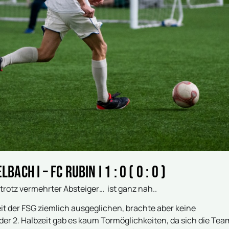
h I – FC Rubin I 1 : 0 ( 0 : 0 )
 trotz vermehrter Absteiger… ist ganz nah..
heit der FSG ziemlich ausgeglichen, brachte aber keine
er 2. Halbzeit gab es kaum Tormöglichkeiten, da sich die Tea