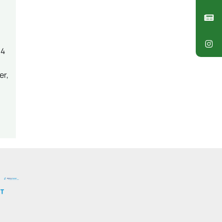
14
er,