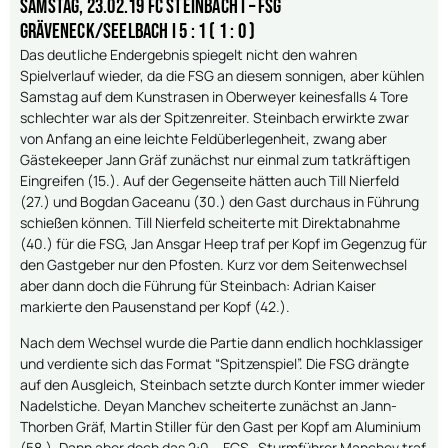
Samstag, 23.02.19 FC Steinbach I – FSG
Gräveneck/Seelbach I 5 : 1 ( 1 : 0 )
Das deutliche Endergebnis spiegelt nicht den wahren
Spielverlauf wieder, da die FSG an diesem sonnigen, aber kühlen
Samstag auf dem Kunstrasen in Oberweyer keinesfalls 4 Tore
schlechter war als der Spitzenreiter. Steinbach erwirkte zwar
von Anfang an eine leichte Feldüberlegenheit, zwang aber
Gästekeeper Jann Gräf zunächst nur einmal zum tatkräftigen
Eingreifen (15.). Auf der Gegenseite hätten auch Till Nierfeld
(27.) und Bogdan Gaceanu (30.) den Gast durchaus in Führung
schießen können. Till Nierfeld scheiterte mit Direktabnahme
(40.) für die FSG, Jan Ansgar Heep traf per Kopf im Gegenzug für
den Gastgeber nur den Pfosten. Kurz vor dem Seitenwechsel
aber dann doch die Führung für Steinbach: Adrian Kaiser
markierte den Pausenstand per Kopf (42.).
Nach dem Wechsel wurde die Partie dann endlich hochklassiger
und verdiente sich das Format “Spitzenspiel”. Die FSG drängte
auf den Ausgleich, Steinbach setzte durch Konter immer wieder
Nadelstiche. Deyan Manchev scheiterte zunächst an Jann-
Thorben Gräf, Martin Stiller für den Gast per Kopf am Aluminium
(58.). Dann aber doch das 2:0 – FCS- Sturmführer Manchev traf