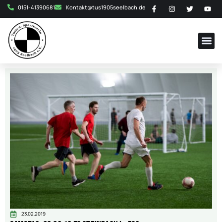
0151-41390681
Kontakt@tus1905seelbach.de
23.02.2019