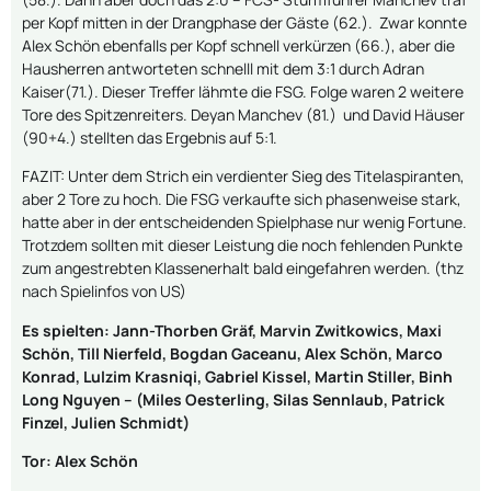
per Kopf mitten in der Drangphase der Gäste (62.). Zwar konnte
Alex Schön ebenfalls per Kopf schnell verkürzen (66.), aber die
Hausherren antworteten schnelll mit dem 3:1 durch Adran
Kaiser(71.). Dieser Treffer lähmte die FSG. Folge waren 2 weitere
Tore des Spitzenreiters. Deyan Manchev (81.) und David Häuser
(90+4.) stellten das Ergebnis auf 5:1.
FAZIT: Unter dem Strich ein verdienter Sieg des Titelaspiranten,
aber 2 Tore zu hoch. Die FSG verkaufte sich phasenweise stark,
hatte aber in der entscheidenden Spielphase nur wenig Fortune.
Trotzdem sollten mit dieser Leistung die noch fehlenden Punkte
zum angestrebten Klassenerhalt bald eingefahren werden. (thz
nach Spielinfos von US)
Es spielten: Jann-Thorben Gräf, Marvin Zwitkowics, Maxi
Schön, Till Nierfeld, Bogdan Gaceanu, Alex Schön, Marco
Konrad, Lulzim Krasniqi, Gabriel Kissel, Martin Stiller, Binh
Long Nguyen – (Miles Oesterling, Silas Sennlaub, Patrick
Finzel, Julien Schmidt)
Tor: Alex Schön