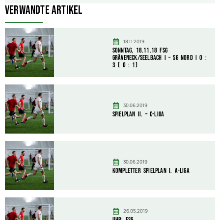
Verwandte Artikel
18.11.2019
Sonntag, 18.11.18 FSG
Gräveneck/Seelbach I – SG Nord I 0 :
3 ( 0 : 1)
30.06.2019
Spielplan II. – C-Liga
30.06.2019
Kompletter Spielplan I. A-Liga
26.05.2019
Uhr: FSG