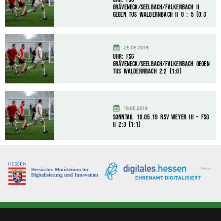
Gräveneck/Seelbach/Falkenbach II
gegen TuS Waldernbach II 0 : 5 (0:3
25.05.2019
Uhr: FSG
Gräveneck/Seelbach/Falkenbach gegen
TuS Waldernbach 2:2 (1:0)
19.05.2019
Sonntag, 19.05.19 RSV Weyer III – FSG
II 2:3 (1:1)