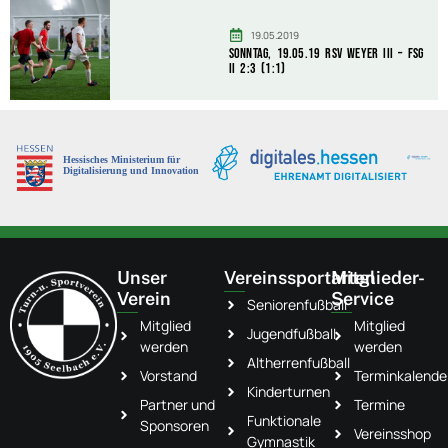
19.05.2019
Sonntag, 19.05.19 RSV Weyer III – FSG
II 2:3 (1:1)
Unser
Vereinssportarten
Mitglieder-
Verein
Service
Seniorenfußball
Mitglied
Mitglied
Jugendfußball
werden
werden
Altherrenfußball
Vorstand
Terminkalende
Kinderturnen
Partner und
Termine
Funktionale
Sponsoren
Vereinsshop
Gymnastik