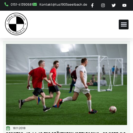
0151-41390681
Kontakt@tus1905seelbach.de
18.11.2018