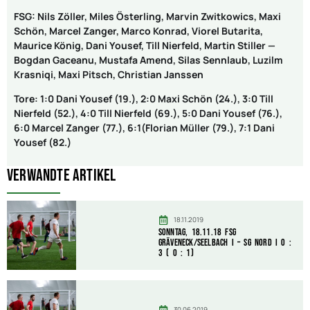
FSG: Nils Zöller, Miles Österling, Marvin Zwitkowics, Maxi
Schön, Marcel Zanger, Marco Konrad, Viorel Butarita,
Maurice König, Dani Yousef, Till Nierfeld, Martin Stiller —
Bogdan Gaceanu, Mustafa Amend, Silas Sennlaub, Luzilm
Krasniqi, Maxi Pitsch, Christian Janssen
Tore: 1:0 Dani Yousef (19.), 2:0 Maxi Schön (24.), 3:0 Till
Nierfeld (52.), 4:0 Till Nierfeld (69.), 5:0 Dani Yousef (76.),
6:0 Marcel Zanger (77.), 6:1(Florian Müller (79.), 7:1 Dani
Yousef (82.)
Verwandte Artikel
18.11.2019
Sonntag, 18.11.18 FSG
Gräveneck/Seelbach I – SG Nord I 0 :
3 ( 0 : 1)
30.06.2019