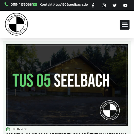
0151-41390681
Kontakt@tus1905seelbach.de
08.07.2018