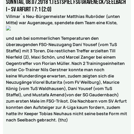
Sonntag, 08.07.2018 1.Testspiel FSG Gräveneck/Seelbach
I – SV Arfurt I 7:1 (2:0)
Villmar`s Neu-Bürgermeister Matthias Rubröder (unten
Mitte) war Augenzeuge, spendete dem Team eine Kiste,
und sah bei sommerlichen Temperaturen den
überzeugenden FSG-Neuzugang Dani Yousef (vom TuS
Staffel) mit 3 Toren. Die restlichen Treffer erzielten Till
Nierfeld (2), Maxi Schön, und Marcel Zanger bei einem
Gegentreffer von Florian Müller.
Nach 2 Trainingseinheiten
unter Co-Trainer Nils Gerstner konnte man noch
keine
Wunderdinge erwarten, zudem zeigten sich die
Neuzugänge Viorel Butarita (vom FV Weilburg), Maurice
König (vom TuS Waldhausen), Dani Yousef (vom TuS
Staffel), und Mustafa Amend(von der SG Gaudernbach)
zum ersten Male im FSG-Trikot. Die Nachbarn vom SV Arfurt
konnten den Aufsteiger zur A-Liga kaum fordern, zudem
hatte ihr Keeper Tobias Neuhaus nicht seine beste Form mit
nach Seelbach gebracht. (thz)