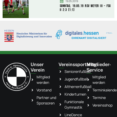
19.05.2019
Sonntag, 19.05.19 RSV Weyer III – FSG
II 2:3 (1:1)
Unser
Vereinssportarten
Mitglieder-
Verein
Service
Seniorenfußball
Mitglied
Mitglied
Jugendfußball
werden
werden
Altherrenfußball
Vorstand
Terminkalende
Kinderturnen
Partner und
Termine
Funktionale
Sponsoren
Vereinsshop
Gymnastik
LineDance