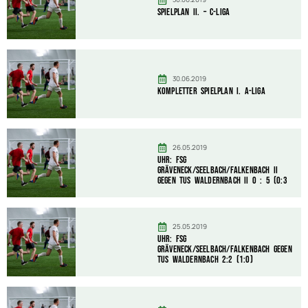
Spielplan II. – C-Liga
30.06.2019
Kompletter Spielplan I. A-Liga
26.05.2019
Uhr: FSG
Gräveneck/Seelbach/Falkenbach II
gegen TuS Waldernbach II 0 : 5 (0:3
25.05.2019
Uhr: FSG
Gräveneck/Seelbach/Falkenbach gegen
TuS Waldernbach 2:2 (1:0)