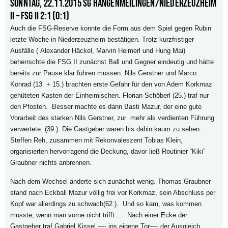
Sonntag, 22.11.2015 SG Hangenmeilingen/Niederzeuzheim
II – FSG II 2:1 (0:1)
Auch die FSG-Reserve konnte die Form aus dem Spiel gegen Rubin
letzte Woche in Niederzeuzheim bestätigen. Trotz kurzfristiger
Ausfälle (
Alexander Häckel, Marvin Heimerl und Hung Mai)
beherrschte die FSG II zunächst Ball und Gegner eindeutig und hätte
bereits zur Pause klar führen müssen. Nils Gerstner und Marco
Konrad (13. + 15.) brachten erste Gefahr für den von Adem Korkmaz
gehüteten Kasten der Einheimischen. Florian Schöberl (25.) traf nur
den Pfosten. Besser machte es dann Basti Mazur, der eine gute
Vorarbeit des starken Nils Gerstner, zur mehr als verdienten Führung
verwertete. (39.). Die Gastgeber waren bis dahin kaum zu sehen.
Steffen Reh, zusammen mit Rekonvaleszent Tobias Klein,
organisierten hervorragend die Deckung, davor ließ Routinier “Kiki”
Graubner nichts anbrennen.
Nach dem Wechsel änderte sich zunächst wenig. Thomas Graubner
stand nach Eckball Mazur völlig frei vor Korkmaz, sein Abschluss per
Kopf war allerdings zu schwach(62.). Und so kam, was kommen
musste, wenn man vorne nicht trifft…. Nach einer Ecke der
Gastgeber traf Gabriel Kissel —- ins eigene Tor—- der Ausgleich