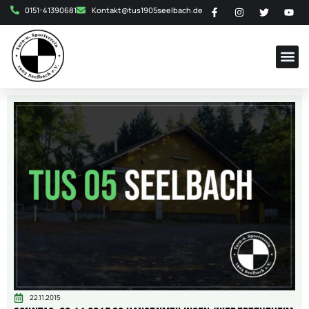
0151-41390681
Kontakt@tus1905seelbach.de
22.11.2015