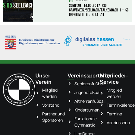
14.05.2017
Sonntag, 14.05.2017 FSG
Gräveneck/Seelbach/Falkenbach I – SC
Offheim II 6 : 4 (4 :1)
Unser
Vereinssportarten
Mitglieder-
Verein
Service
Seniorenfußball
Mitglied
Mitglied
Jugendfußball
werden
werden
Altherrenfußball
Vorstand
Terminkalende
Kinderturnen
Partner und
Termine
Funktionale
Sponsoren
Vereinsshop
Gymnastik
LineDance