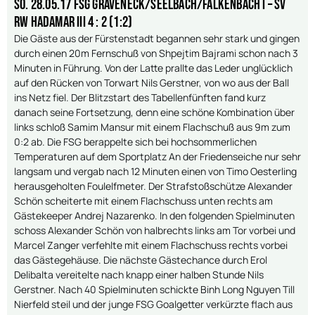
So. 28.05.17 FSG Gräveneck/Seelbach/Falkenbach I – SV
RW Hadamar III 4 : 2 (1:2)
Die Gäste aus der Fürstenstadt begannen sehr stark und gingen
durch einen 20m Fernschuß von Shpejtim Bajrami schon nach 3
Minuten in Führung. Von der Latte prallte das Leder unglücklich
auf den Rücken von Torwart Nils Gerstner, von wo aus der Ball
ins Netz fiel. Der Blitzstart des Tabellenfünften fand kurz
danach seine Fortsetzung, denn eine schöne Kombination über
links schloß Samim Mansur mit einem Flachschuß aus 9m zum
0:2 ab. Die FSG berappelte sich bei hochsommerlichen
Temperaturen auf dem Sportplatz An der Friedenseiche nur sehr
langsam und vergab nach 12 Minuten einen von Timo Oesterling
herausgeholten Foulelfmeter. Der Strafstoßschütze Alexander
Schön scheiterte mit einem Flachschuss unten rechts am
Gästekeeper Andrej Nazarenko. In den folgenden Spielminuten
schoss Alexander Schön von halbrechts links am Tor vorbei und
Marcel Zanger verfehlte mit einem Flachschuss rechts vorbei
das Gästegehäuse. Die nächste Gästechance durch Erol
Delibalta vereitelte nach knapp einer halben Stunde Nils
Gerstner. Nach 40 Spielminuten schickte Binh Long Nguyen Till
Nierfeld steil und der junge FSG Goalgetter verkürzte flach aus