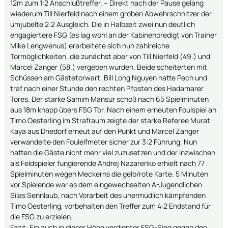
12m zum 1:2 Anschlußtreffer. – Direkt nach der Pause gelang
wiederum Till Nierfeld nach einem groben Abwehrschnitzer der
umjubelte 2:2 Ausgleich. Die in Halbzeit zwei nun deutlich
engagiertere FSG (es lag wohl an der Kabinenpredigt von Trainer
Mike Lengwenus) erarbeitete sich nun zahlreiche
Tormöglichkeiten, die zunächst aber von Till Nierfeld (49.) und
Marcel Zanger (58.) vergeben wurden. Beide scheiterten mit
Schüssen am Gästetorwart. Bill Long Nguyen hatte Pech und
traf nach einer Stunde den rechten Pfosten des Hadamarer
Tores. Der starke Samim Mansur schoß nach 65 Spielminuten
aus 18m knapp übers FSG Tor. Nach einem erneuten Foulspiel an
Timo Oesterling im Strafraum zeigte der starke Referee Murat
Kaya aus Driedorf erneut auf den Punkt und Marcel Zanger
verwandelte den Foulelfmeter sicher zur 3:2 Führung. Nun
hatten die Gäste nicht mehr viel zuzusetzen und der inzwischen
als Feldspieler fungierende Andrej Nazarenko erhielt nach 77
Spielminuten wegen Meckerns die gelb/rote Karte. 5 Minuten
vor Spielende war es dem eingewechselten A-Jugendlichen
Silas Sennlaub, nach Vorarbeit des unermüdlich kämpfenden
Timo Oesterling, vorbehalten den Treffer zum 4:2 Endstand für
die FSG zu erzielen.
Fazit: Ein auch in dieser Höhe verdienter FSG-Sieg gegen den