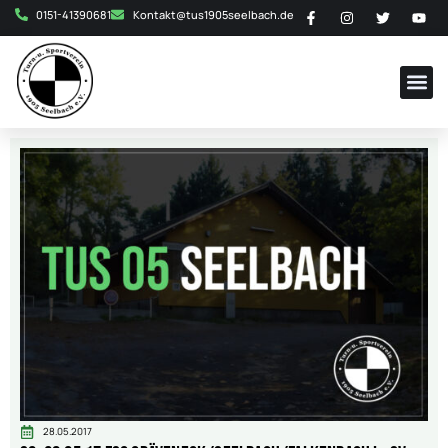
0151-41390681
Kontakt@tus1905seelbach.de
28.05.2017