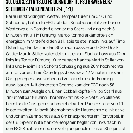
So. 06.03.2016 13:00 FC Dorndorf II : FSG Gräveneck/
Seelbach/ Falkenbach I 2:4 (1:1)
Bei äußerst widrigem Wetter, Temperaturen um 0 °C und
Schneefall, hatte die FSG auf dem Kunstrasenplatz im hohen
Westerwald in Dorndorf einen prima Start und ging nach 5
Minuten mit 0:1 in Führung. Marco Konrad erkämpfte sich
energisch im Mittelfeld den Ball, spielte steil nach links auf Timo
Österling, der flach in den Strafraum passte und FSG- Goal-
Getter Martin Stiller vollendete mit einem Flachschuss aus 12 m
links ins Tor zur Führung. Kurz danach flankte Martin Stiller von
links und Maximilian Schöns Schuss ging aus 20m hoch rechts
am Tor vorbei. Timo Österling schoss nach 12 Minuten links am
Gastgebergehäuse vorbei und versäumte es die Führung
auszubauen. Mit der ersten Chance kam der FCD nach 38
Minuten zum Ausgleich. Einen Eckball köpfte Philipp Stahl aus
7m unhaltbar für Jann Thorben Gräf ins FSG Netz. So blieb es
beim für die Gastgeber schmeichelhaften Pausenstand von 1:1.
In der zweiten Halbzeit übernahmen die Hausherrn die Initiative
und Johann Zahn schoss aus 8m knapp rechts am Tor vorbei. In
der 66. Spielminute flankte Benjamin Kegler von links flach in
den FSG Strafraum und der völlig ungedeckte Lukas Stillger traf