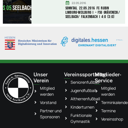
22.05.2016
Sonntag, 22.05.2016 FC Rubin
Limburg-Weilburg I – FSG Gräveneck/
Seelbach/ Falkenbach I 4:0 (3:0)
Unser
Vereinssportarten
Mitglieder-
Verein
Service
Seniorenfußball
Mitglied
Mitglied
Jugendfußball
werden
werden
Altherrenfußball
Vorstand
Terminkalende
Kinderturnen
Partner und
Termine
Funktionale
Sponsoren
Vereinsshop
Gymnastik