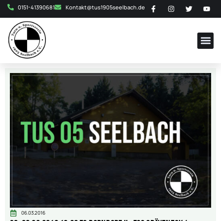
0151-41390681
Kontakt@tus1905seelbach.de
06.03.2016