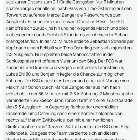
aus kurzer Distanz zum 2:1 für die Gastgeber. Nur 3 Minuten
später vergab der alleine, nach Pass von Timo Österling auf den
Torwart zulaufende Marcel Zanger die Riesenchance zum
Ausgleich. Er scheiterte an Torwart Christian Hess. Die FSG
kämpfte sich zurück ins hin und her wogende Match und blieb
insbesondere durch Freistoß Standards von Alexander Schön
brandgefährlich. In der 73. Minute erzielte Sebastian Schade per
Kopf nach einem Eckball von Timo Österling den viel umjubelten
2:2 Ausgleich. Nun spielten beide Mannschaften in der
Schlussphase mit offenem Visier um den Sieg. Der FCD war
zunächst am Drücker und vergab durch Jonas Lahnstein 75,
Lukas Ehl 80 und Benjamin Kegler die Chance zur möglichen
Führung. Die FSG machte es besser und ging nach Vorlage von
Maximilian Schön durch Marcel Zanger, der aus 14m flach
einschob, in der 86 Minuten mit 2:3 in Führung. 2 Minuten später
verhinderte FSG Keeper Jann Torben Gräf mit einer Glanzparade
den 3:3 Ausgleich. Im Gegenzug flankte der unermüdlich
rackernde Timo Österling nach einem Konter zielgenau von
rechts auf Marvin Zwitkowics, der mit einer herrlichen
Direktabnahme aus 10m zum 2:4 traf und für die FSG dem Sieg
vollendete. Das gesamte Team verdiente sich an diesem
Wintertag im März durch ihre kampfstarke Leistung und den