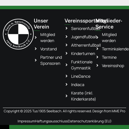
Unser
Vereinssportarten
Mitglieder-
Verein
Service
Seniorenfußball
Mitglied
Mitglied
Jugendfußball
werden
werden
Altherrenfußball
Vorstand
Terminkalende
Kinderturnen
Partner und
Termine
Funktionale
Sponsoren
Vereinsshop
Gymnastik
LineDance
Indiaca
Karate (inkl.
Kinderkarate)
Copyright © 2025 Tus 1905 Seelbach. All rights reserved. Design from
MME Pro
Impressum
Haftungsausschluss
Datenschutzerklärung (EU)
Cookie-Richtlinie (EU)