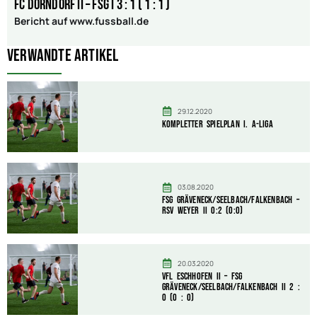
FC Dorndorf II – FSG I 3 : 1 ( 1 : 1 )
Bericht auf www.fussball.de
Verwandte Artikel
29.12.2020
Kompletter Spielplan I. A-Liga
03.08.2020
FSG Gräveneck/Seelbach/Falkenbach –
RSV Weyer II 0:2 (0:0)
20.03.2020
VfL Eschhofen II – FSG
Gräveneck/Seelbach/Falkenbach II 2 :
0 (0 : 0)