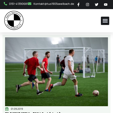
0151-41390681
Kontakt@tus1905seelbach.de
01.09.2019