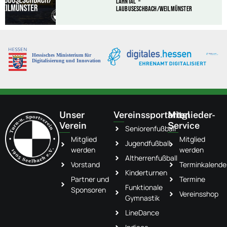
Lahntal –
Laubuseschbach/Weilmünster
Unser
Vereinssportarten
Mitglieder-
Verein
Service
Seniorenfußball
Mitglied
Mitglied
Jugendfußball
werden
werden
Altherrenfußball
Vorstand
Terminkalende
Kinderturnen
Partner und
Termine
Funktionale
Sponsoren
Vereinsshop
Gymnastik
LineDance