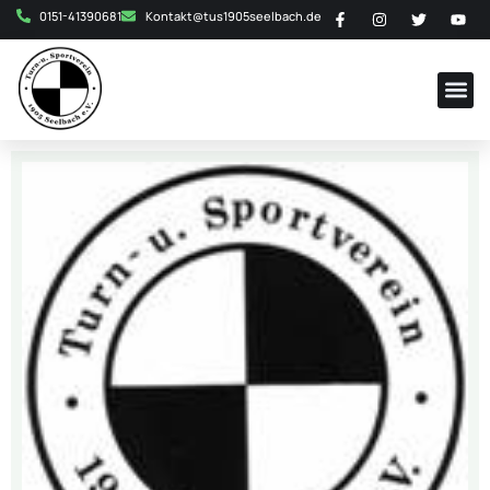
0151-41390681
Kontakt@tus1905seelbach.de