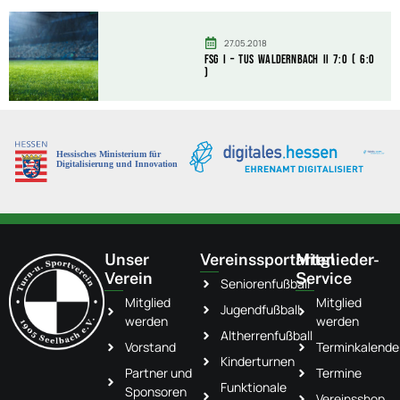
27.05.2018
FSG I – TuS Waldernbach II 7:0 ( 6:0
)
Unser
Vereinssportarten
Mitglieder-
Verein
Service
Seniorenfußball
Mitglied
Mitglied
Jugendfußball
werden
werden
Altherrenfußball
Vorstand
Terminkalende
Kinderturnen
Partner und
Termine
Funktionale
Sponsoren
Vereinsshop