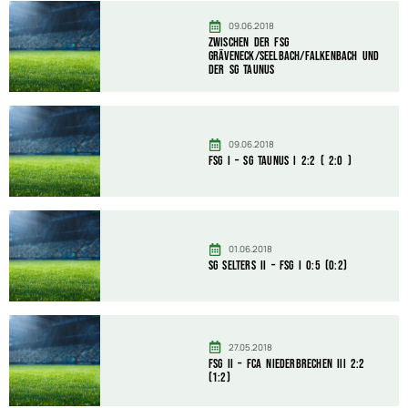
09.06.2018
zwischen der FSG
Gräveneck/Seelbach/Falkenbach und
der SG Taunus
09.06.2018
FSG I – SG Taunus I 2:2 ( 2:0 )
01.06.2018
SG Selters II – FSG I 0:5 (0:2)
27.05.2018
FSG II – FCA Niederbrechen III 2:2
(1:2)