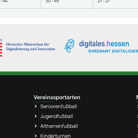
: 44
30 : 45
27 : 27
Vereinssportarten
Seniorenfußball
Jugendfußball
Altherrenfußball
Kinderturnen