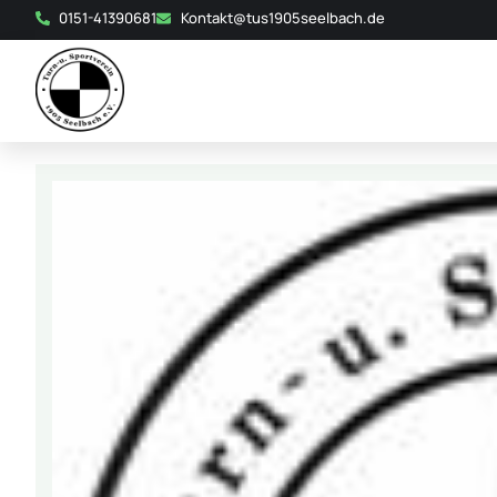
0151-41390681
Kontakt@tus1905seelbach.de