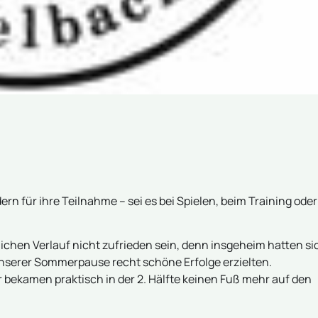
ern für ihre Teilnahme – sei es bei Spielen, beim Training oder
tlichen Verlauf nicht zufrieden sein, denn insgeheim hatten si
unserer Sommerpause recht schöne Erfolge erzielten.
 bekamen praktisch in der 2. Hälfte keinen Fuß mehr auf den