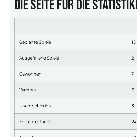
Die Seite für die Statisti
Geplante Spiele
18
Ausgefallene Spiele
2
Gewonnen
7
Verloren
6
Unentschieden
3
Erreichte Punkte
24