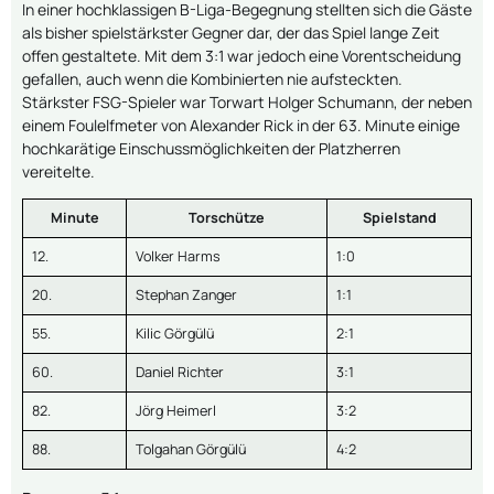
In einer hochklassigen B-Liga-Begegnung stellten sich die Gäste
als bisher spielstärkster Gegner dar, der das Spiel lange Zeit
offen gestaltete. Mit dem 3:1 war jedoch eine Vorentscheidung
gefallen, auch wenn die Kombinierten nie aufsteckten.
Stärkster FSG-Spieler war Torwart Holger Schumann, der neben
einem Foulelfmeter von Alexander Rick in der 63. Minute einige
hochkarätige Einschussmöglichkeiten der Platzherren
vereitelte.
Minute
Torschütze
Spielstand
12.
Volker Harms
1:0
20.
Stephan Zanger
1:1
55.
Kilic Görgülü
2:1
60.
Daniel Richter
3:1
82.
Jörg Heimerl
3:2
88.
Tolgahan Görgülü
4:2