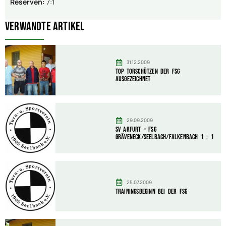
Reserven:
7:1
Verwandte Artikel
31.12.2009
Top Torschützen der FSG
ausgezeichnet
29.09.2009
SV Arfurt – FSG
Gräveneck/Seelbach/Falkenbach 1 : 1
25.07.2009
Trainingsbeginn bei der FSG