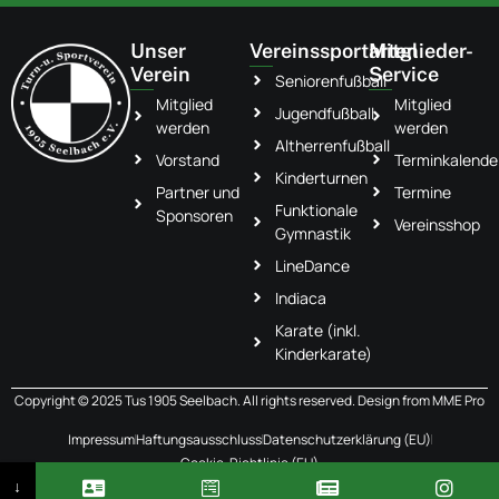
Unser
Vereinssportarten
Mitglieder-
Verein
Service
Seniorenfußball
Mitglied
Mitglied
Jugendfußball
werden
werden
Altherrenfußball
Vorstand
Terminkalende
Kinderturnen
Partner und
Termine
Funktionale
Sponsoren
Vereinsshop
Gymnastik
LineDance
Indiaca
Karate (inkl.
Kinderkarate)
Copyright © 2025 Tus 1905 Seelbach. All rights reserved. Design from
MME Pro
Impressum
Haftungsausschluss
Datenschutzerklärung (EU)
Cookie-Richtlinie (EU)
↓