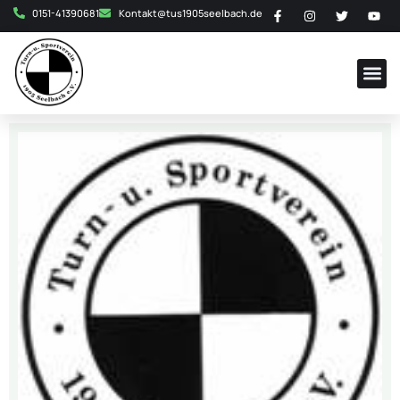
0151-41390681
Kontakt@tus1905seelbach.de