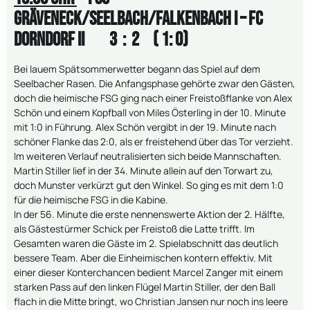
Gräveneck/Seelbach/Falkenbach I – FC
Dorndorf II
3 : 2 ( 1: 0)
Bei lauem Spätsommerwetter begann das Spiel auf dem
Seelbacher Rasen. Die Anfangsphase gehörte zwar den Gästen,
doch die heimische FSG ging nach einer Freistoßflanke von Alex
Schön und einem Kopfball von Miles Österling in der 10. Minute
mit 1:0 in Führung. Alex Schön vergibt in der 19. Minute nach
schöner Flanke das 2:0, als er freistehend über das Tor verzieht.
Im weiteren Verlauf neutralisierten sich beide Mannschaften.
Martin Stiller lief in der 34. Minute allein auf den Torwart zu,
doch Munster verkürzt gut den Winkel. So ging es mit dem 1:0
für die heimische FSG in die Kabine.
In der 56. Minute die erste nennenswerte Aktion der 2. Hälfte,
als Gästestürmer Schick per Freistoß die Latte trifft. Im
Gesamten waren die Gäste im 2. Spielabschnitt das deutlich
bessere Team. Aber die Einheimischen kontern effektiv. Mit
einer dieser Konterchancen bedient Marcel Zanger mit einem
starken Pass auf den linken Flügel Martin Stiller, der den Ball
flach in die Mitte bringt, wo Christian Jansen nur noch ins leere