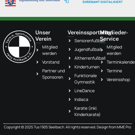
Unser
Vereinssportarten
Mitglieder-
Verein
Service
Seniorenfußball
Mitglied
Mitglied
Jugendfußball
werden
werden
Altherrenfußball
Vorstand
Terminkalende
Kinderturnen
Partner und
Termine
Funktionale
Sponsoren
Vereinsshop
Gymnastik
LineDance
Indiaca
Karate (inkl.
Kinderkarate)
Copyright © 2025 Tus 1905 Seelbach. All rights reserved. Design from
MME Pro