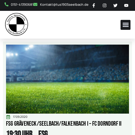
0151-41390681
Kontakt@tus1905seelbach.de
17.09.2020
FSG Gräveneck/Seelbach/Falkenbach I – FC Dorndorf II
19:30 Uhr
FSG