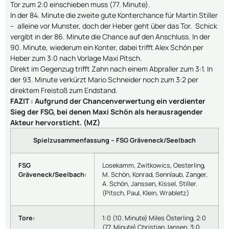
Tor zum 2:0 einschieben muss (77. Minute).
In der 84. Minute die zweite gute Konterchance für Martin Stiller
– alleine vor Munster, doch der Heber geht über das Tor. Schick
vergibt in der 86. Minute die Chance auf den Anschluss. In der
90. Minute, wiederum ein Konter, dabei trifft Alex Schön per
Heber zum 3:0 nach Vorlage Maxi Pitsch.
Direkt im Gegenzug trifft Zahn nach einem Abpraller zum 3:1. In
der 93. Minute verkürzt Mario Schneider noch zum 3:2 per
direktem Freistoß zum Endstand.
FAZIT : Aufgrund der Chancenverwertung ein verdienter
Sieg der FSG, bei denen Maxi Schön als herausragender
Akteur hervorsticht. (MZ)
Spielzusammenfassung – FSG Gräveneck/Seelbach
FSG
Losekamm, Zwitkowics, Oesterling,
Gräveneck/Seelbach:
M. Schön, Konrad, Sennlaub, Zanger,
A. Schön, Janssen, Kissel, Stiller.
(Pitsch, Paul, Klein, Wrabletz)
Tore:
1:0 (10. Minute) Miles Österling, 2:0
(77. Minute) Christian Jansen, 3:0