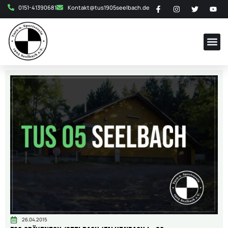
0151-41390681
Kontakt@tus1905seelbach.de
26.04.2015