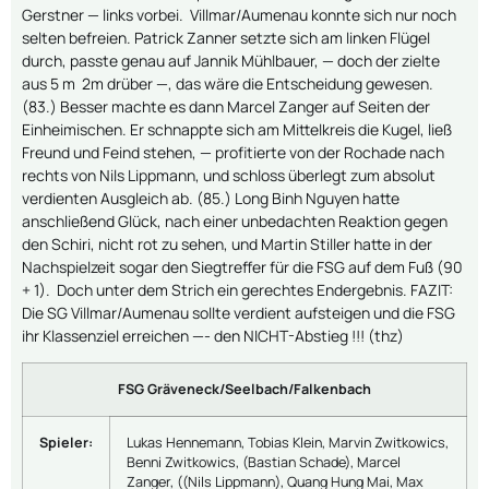
Gerstner — links vorbei. Villmar/Aumenau konnte sich nur noch
selten befreien. Patrick Zanner setzte sich am linken Flügel
durch, passte genau auf Jannik Mühlbauer, — doch der zielte
aus 5 m 2m drüber —, das wäre die Entscheidung gewesen.
(83.) Besser machte es dann Marcel Zanger auf Seiten der
Einheimischen. Er schnappte sich am Mittelkreis die Kugel, ließ
Freund und Feind stehen, — profitierte von der Rochade nach
rechts von Nils Lippmann, und schloss überlegt zum absolut
verdienten Ausgleich ab. (85.) Long Binh Nguyen hatte
anschließend Glück, nach einer unbedachten Reaktion gegen
den Schiri, nicht rot zu sehen, und Martin Stiller hatte in der
Nachspielzeit sogar den Siegtreffer für die FSG auf dem Fuß (90
+ 1). Doch unter dem Strich ein gerechtes Endergebnis. FAZIT:
Die SG Villmar/Aumenau sollte verdient aufsteigen und die FSG
ihr Klassenziel erreichen —- den NICHT-Abstieg !!! (thz)
FSG Gräveneck/Seelbach/Falkenbach
Spieler:
Lukas Hennemann, Tobias Klein, Marvin Zwitkowics,
Benni Zwitkowics, (Bastian Schade), Marcel
Zanger, ((Nils Lippmann), Quang Hung Mai, Max