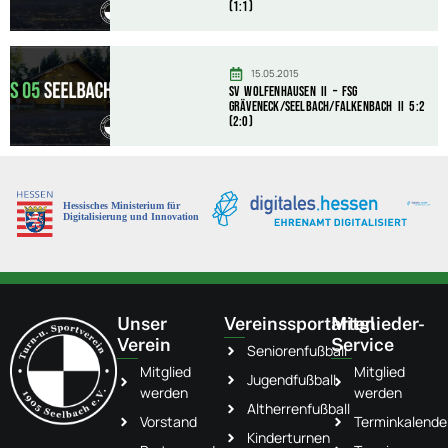
(1:1)
15.05.2015
SV Wolfenhausen II – FSG
Gräveneck/Seelbach/Falkenbach II 5:2
(2:0)
Unser
Vereinssportarten
Mitglieder-
Verein
Service
Seniorenfußball
Mitglied
Mitglied
Jugendfußball
werden
werden
Altherrenfußball
Vorstand
Terminkalende
Kinderturnen