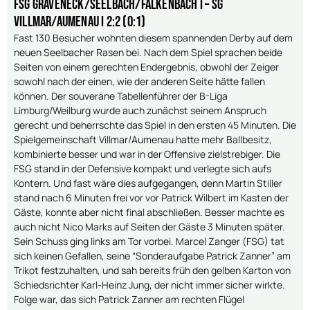
FSG Gräveneck/Seelbach/Falkenbach I – SG
Villmar/Aumenau I 2:2 (0:1)
Fast 130 Besucher wohnten diesem spannenden Derby auf dem
neuen Seelbacher Rasen bei. Nach dem Spiel sprachen beide
Seiten von einem gerechten Endergebnis, obwohl der Zeiger
sowohl nach der einen, wie der anderen Seite hätte fallen
können. Der souveräne Tabellenführer der B-Liga
Limburg/Weilburg wurde auch zunächst seinem Anspruch
gerecht und beherrschte das Spiel in den ersten 45 Minuten. Die
Spielgemeinschaft Villmar/Aumenau hatte mehr Ballbesitz,
kombinierte besser und war in der Offensive zielstrebiger. Die
FSG stand in der Defensive kompakt und verlegte sich aufs
Kontern. Und fast wäre dies aufgegangen, denn Martin Stiller
stand nach 6 Minuten frei vor vor Patrick Wilbert im Kasten der
Gäste, konnte aber nicht final abschließen. Besser machte es
auch nicht Nico Marks auf Seiten der Gäste 3 Minuten später.
Sein Schuss ging links am Tor vorbei. Marcel Zanger (FSG) tat
sich keinen Gefallen, seine “Sonderaufgabe Patrick Zanner” am
Trikot festzuhalten, und sah bereits früh den gelben Karton von
Schiedsrichter Karl-Heinz Jung, der nicht immer sicher wirkte.
Folge war, das sich Patrick Zanner am rechten Flügel