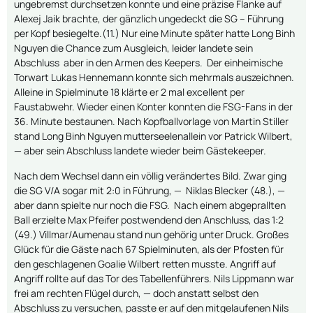
ungebremst durchsetzen konnte und eine präzise Flanke auf
Alexej Jaik brachte, der gänzlich ungedeckt die SG – Führung
per Kopf besiegelte.(11.) Nur eine Minute später hatte Long Binh
Nguyen die Chance zum Ausgleich, leider landete sein
Abschluss aber in den Armen des Keepers. Der einheimische
Torwart Lukas Hennemann konnte sich mehrmals auszeichnen.
Alleine in Spielminute 18 klärte er 2 mal excellent per
Faustabwehr. Wieder einen Konter konnten die FSG-Fans in der
36. Minute bestaunen. Nach Kopfballvorlage von Martin Stiller
stand Long Binh Nguyen mutterseelenallein vor Patrick Wilbert,
— aber sein Abschluss landete wieder beim Gästekeeper.
Nach dem Wechsel dann ein völlig verändertes Bild. Zwar ging
die SG V/A sogar mit 2:0 in Führung, — Niklas Blecker (48.), —
aber dann spielte nur noch die FSG. Nach einem abgeprallten
Ball erzielte Max Pfeifer postwendend den Anschluss, das 1:2
(49.) Villmar/Aumenau stand nun gehörig unter Druck. Großes
Glück für die Gäste nach 67 Spielminuten, als der Pfosten für
den geschlagenen Goalie Wilbert retten musste. Angriff auf
Angriff rollte auf das Tor des Tabellenführers. Nils Lippmann war
frei am rechten Flügel durch, — doch anstatt selbst den
Abschluss zu versuchen, passte er auf den mitgelaufenen Nils