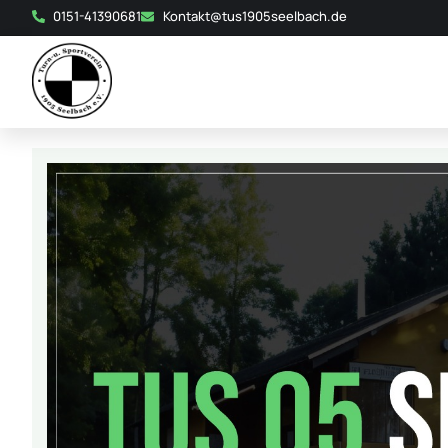
0151-41390681
Kontakt@tus1905seelbach.de