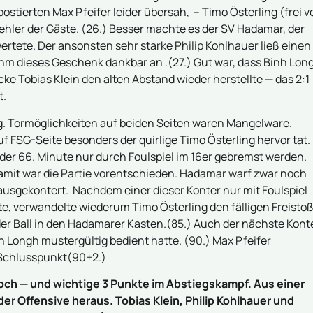
stierten Max Pfeifer leider übersah, – Timo Österling (frei v
ehler der Gäste. (26.) Besser machte es der SV Hadamar, der
ertete. Der ansonsten sehr starke Philip Kohlhauer ließ einen
hm dieses Geschenk dankbar an .(27.) Gut war, dass Binh Lon
e Tobias Klein den alten Abstand wieder herstellte — das 2:1
t.
. Tormöglichkeiten auf beiden Seiten waren Mangelware.
f FSG-Seite besonders der quirlige Timo Österling hervor tat.
der 66. Minute nur durch Foulspiel im 16er gebremst werden.
 Damit war die Partie vorentschieden. Hadamar warf zwar noch
 ausgekontert. Nachdem einer dieser Konter nur mit Foulspiel
, verwandelte wiederum Timo Österling den fälligen Freisto
er Ball in den Hadamarer Kasten.(85.) Auch der nächste Kont
in Longh mustergültig bedient hatte. (90.) Max Pfeifer
n Schlusspunkt(90+2.)
hoch — und wichtige 3 Punkte im Abstiegskampf. Aus einer
er Offensive heraus. Tobias Klein, Philip Kohlhauer und