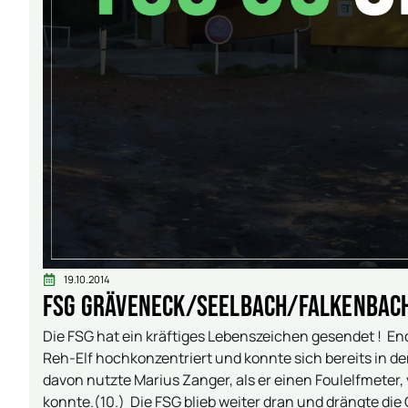
19.10.2014
FSG Gräveneck/Seelbach/Falkenbach I –
Die FSG hat ein kräftiges Lebenszeichen gesendet ! E
Reh-Elf hochkonzentriert und konnte sich bereits in de
davon nutzte Marius Zanger, als er einen Foulelfmeter
konnte.(10.) Die FSG blieb weiter dran und drängte die