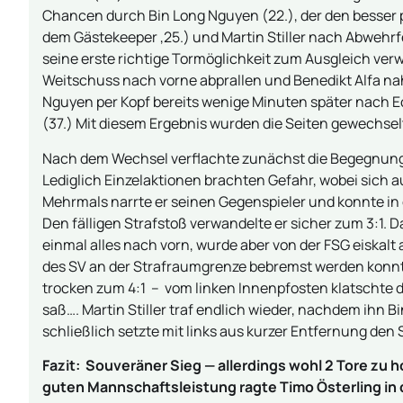
Chancen durch Bin Long Nguyen (22.), der den besser po
dem Gästekeeper ,25.) und Martin Stiller nach Abwehrf
seine erste richtige Tormöglichkeit zum Ausgleich verw
Weitschuss nach vorne abprallen und Benedikt Alfa na
Nguyen per Kopf bereits wenige Minuten später nach Eck
(37.) Mit diesem Ergebnis wurden die Seiten gewechsel
Nach dem Wechsel verflachte zunächst die Begegnung
Lediglich Einzelaktionen brachten Gefahr, wobei sich au
Mehrmals narrte er seinen Gegenspieler und konnte in 
Den fälligen Strafstoß verwandelte er sicher zum 3:1.
einmal alles nach vorn, wurde aber von der FSG eiskalt
des SV an der Strafraumgrenze bebremst werden konnte
trocken zum 4:1 – vom linken Innenpfosten klatschte d
saß…. Martin Stiller traf endlich wieder, nachdem ihn B
schließlich setzte mit links aus kurzer Entfernung de
Fazit: Souveräner Sieg — allerdings wohl 2 Tore zu 
guten Mannschaftsleistung ragte Timo Österling in d