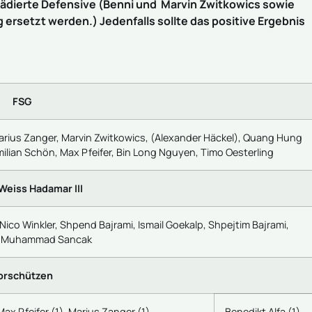
 lädierte Defensive (Benni und Marvin Zwitkowics sowie
setzt werden.) Jedenfalls sollte das positive Ergebnis
FSG
Marius Zanger, Marvin Zwitkowics, (Alexander Häckel), Quang Hung
imilian Schön, Max Pfeifer, Bin Long Nguyen, Timo Oesterling
Weiss Hadamar III
, Nico Winkler, Shpend Bajrami, Ismail Goekalp, Shpejtim Bajrami,
ing, Muhammad Sancak
orschützen
 Max Pfeifer (1), Marius Zanger (1)
Benedikt Alfa (1)