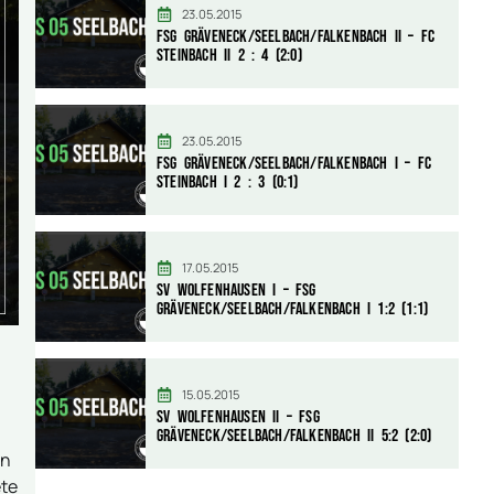
23.05.2015
FSG Gräveneck/Seelbach/Falkenbach II – FC
Steinbach II 2 : 4 (2:0)
23.05.2015
FSG Gräveneck/Seelbach/Falkenbach I – FC
Steinbach I 2 : 3 (0:1)
17.05.2015
SV Wolfenhausen I – FSG
Gräveneck/Seelbach/Falkenbach I 1:2 (1:1)
15.05.2015
SV Wolfenhausen II – FSG
Gräveneck/Seelbach/Falkenbach II 5:2 (2:0)
en
ete