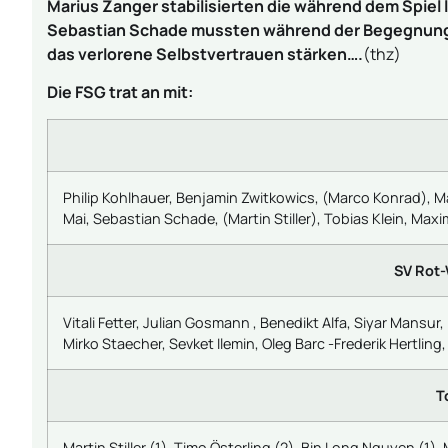
Marius Zanger stabilisierten die während dem Spiel
Sebastian Schade mussten während der Begegnung er
das verlorene Selbstvertrauen stärken….
(thz)
Die FSG trat an mit:
Philip Kohlhauer, Benjamin Zwitkowics, (Marco Konrad), 
Mai, Sebastian Schade, (Martin Stiller), Tobias Klein, Max
SV Rot-
Vitali Fetter, Julian Gosmann , Benedikt Alfa, Siyar Mansur
Mirko Staecher, Sevket Ilemin, Oleg Barc -Frederik Hertl
T
Martin Stiller (1), Timo Österling (2), Bin Long Nguyen (1),