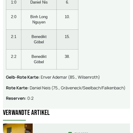
1:0
Daniel Nis
6.
2:0
Binh Long
10.
Nguyen
2:1
Benedikt
15.
Göbel
2:2
Benedikt
38.
Göbel
Gelb-Rote Karte:
Enver Ademar (85., Wilsenroth)
Rote Karte:
Daniel Neis (75., Gräveneck/Seelbach/Falkenbach)
Reserven:
0:2
Verwandte Artikel