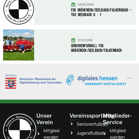
09.03.2009
FSG Gräveneck/Seelbach/Falkenbach –
TuS Neesbach 0 : 1
01.12.2008
Seniorenfußball FSG
Gräveneck/Seelbach/Falkenbach
Unser
Vereinssportarten
Mitglieder-
Verein
Service
Seniorenfußball
Mitglied
Mitglied
Jugendfußball
werden
werden