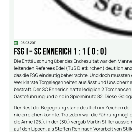
05.03.2011
FSG I – SC Ennerich 1 : 1 ( 0 : 0)
Die Enttäuschung über das Endresultat war den Mannen
leitenden Referees Edel (TuS Dietkirchen) deutlich 
das die FSG eindeutig beherrschte. Und doch mussten 
Wer klarste Torgelegenheiten auslässt und Unsicherhe
bestraft. Der SC Ennerich hatte lediglich 2 Torchancen
Gästeführung und eine in Spielminute 82. Diese Geleg
Der Rest der Begegnung stand deutlich im Zeichen der 
nie erreichen konnte. Trotzdem war die Führung mögli
die Arme (25.), in der (30.) vergab Martin Stiller aussi
auf den Lippen, als Steffen Reh nach Vorarbeit von Still