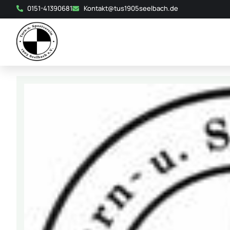
0151-41390681
Kontakt@tus1905seelbach.de