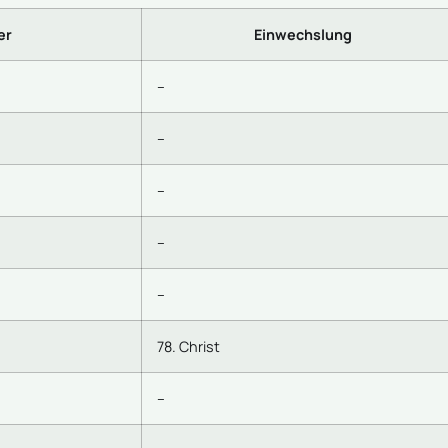
er
Einwechslung
–
–
–
–
–
78. Christ
–