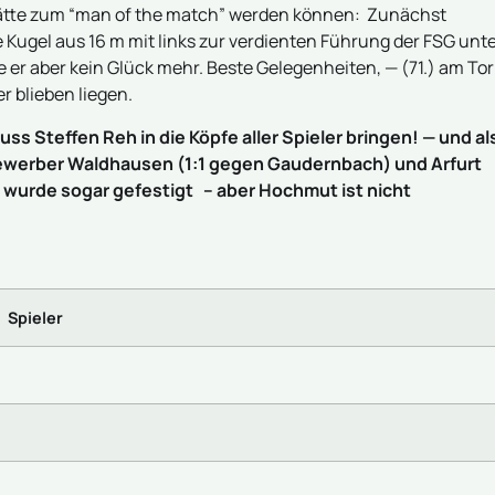
e hätte zum “man of the match” werden können: Zunächst
ie Kugel aus 16 m mit links zur verdienten Führung der FSG unt
te er aber kein Glück mehr. Beste Gelegenheiten, — (71.) am Tor
r blieben liegen.
ss Steffen Reh in die Köpfe aller Spieler bringen! — und al
ewerber Waldhausen (1:1 gegen Gaudernbach) und Arfurt
ze wurde sogar gefestigt – aber Hochmut ist nicht
Spieler