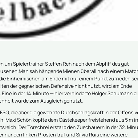
 um Spielertrainer Steffen Reh nach dem Abpfiff des gut
anzusehen.Man sah hängende Mienen überall nach einem Matc
die Einheimischen am Ende mit nur einem Punkt zufrieden sei
iten der gegnerischen Defensive nicht nutzt, wird am Ende
: Eine in der 14. Minute — hier verhinderte Holger Schumann d
enheit wurde zum Ausgleich genutzt.
FSG, die aber die gewohnte Durchschlagskraft in der Offensiv
ch. Maxi Schön köpfte dem Gästekeeper freistehend aus 5 m i
chtsreich. Der Torschrei erstarb den Zuschauern in der 32. Min
er nur den linken Pfosten traf und Silvio Ruis eine weitere