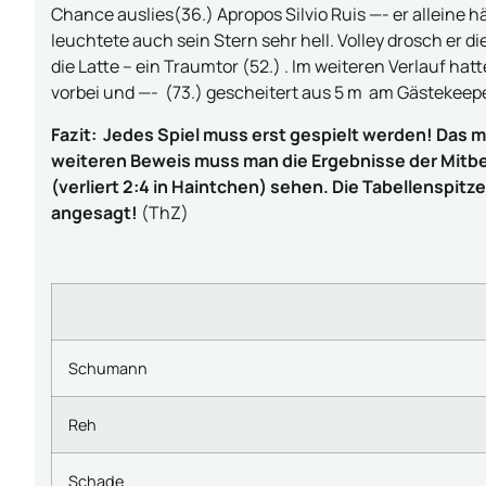
Chance auslies(36.) Apropos Silvio Ruis —- er allein
leuchtete auch sein Stern sehr hell. Volley drosch er d
die Latte – ein Traumtor (52.) . Im weiteren Verlauf hat
vorbei und —- (73.) gescheitert aus 5 m am Gästekeepe
Fazit: Jedes Spiel muss erst gespielt werden! Das mu
weiteren Beweis muss man die Ergebnisse der Mitb
(verliert 2:4 in Haintchen) sehen. Die Tabellenspit
angesagt!
(ThZ)
Schumann
Reh
Schade