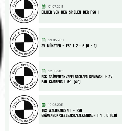
01.07.2011
Bilder von den Spielen der FSG I
29.05.2011
SV Münster – FSG I 2 : 5 (0 : 2)
22.05.2011
FSG Gräveneck/Seelbach/Falkenbach I- SV
Bad Camberg I 6:1 (4:0)
19.05.2011
TuS Waldhausen I – FSG
Gräveneck/Seelbach/Falkenbach I 1 : 0 (0:0)