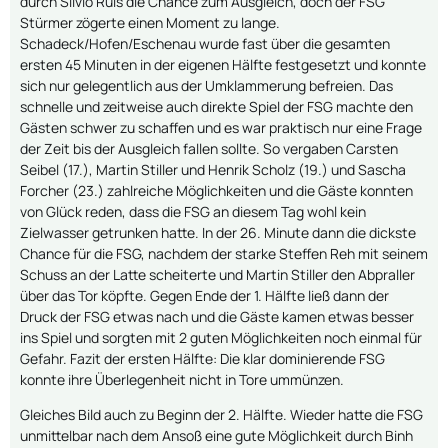
durch Silvio Ruis die Chance zum Ausgleich, doch der FSG
Stürmer zögerte einen Moment zu lange.
Schadeck/Hofen/Eschenau wurde fast über die gesamten
ersten 45 Minuten in der eigenen Hälfte festgesetzt und konnte
sich nur gelegentlich aus der Umklammerung befreien. Das
schnelle und zeitweise auch direkte Spiel der FSG machte den
Gästen schwer zu schaffen und es war praktisch nur eine Frage
der Zeit bis der Ausgleich fallen sollte. So vergaben Carsten
Seibel (17.), Martin Stiller und Henrik Scholz (19.) und Sascha
Forcher (23.) zahlreiche Möglichkeiten und die Gäste konnten
von Glück reden, dass die FSG an diesem Tag wohl kein
Zielwasser getrunken hatte. In der 26. Minute dann die dickste
Chance für die FSG, nachdem der starke Steffen Reh mit seinem
Schuss an der Latte scheiterte und Martin Stiller den Abpraller
über das Tor köpfte. Gegen Ende der 1. Hälfte ließ dann der
Druck der FSG etwas nach und die Gäste kamen etwas besser
ins Spiel und sorgten mit 2 guten Möglichkeiten noch einmal für
Gefahr. Fazit der ersten Hälfte: Die klar dominierende FSG
konnte ihre Überlegenheit nicht in Tore ummünzen.
Gleiches Bild auch zu Beginn der 2. Hälfte. Wieder hatte die FSG
unmittelbar nach dem Ansoß eine gute Möglichkeit durch Binh