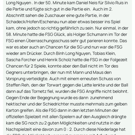
Long Nguyen . In der 50. Minute kam Daniel Neis für Silvio Ruis in
die Partie und fügte sich gut in die Partie ein. Auch im 2.
Abschnitt sahen die Zuschauer eine gute Partie, in der
Schadeck/Hofen/Eschenau nun aber etwas besser ins Spiel
kam, ohne jedoch so richtig gefährlich zu sein. Nur einmal, in der
58. Minute hatte die FSG Glück, als Holger Schumann im Tor der
FSG einen Überraschungsschuss sehr gut parieren konnte. Das
war es aber auch an Chancen für die SG und nun war die FSG
wieder am Drücker. Durch Binh Long Nguyen, Tobias Klein,
Sascha Forcher und Henrik Scholz hatte die FSG in der Folgezeit
Chancen für 2 Spiele, konnte aber den Ball nicht im Tor des
Gegners unterbringen, der nun mit Mann und Maus den
Vorsprung verteidigte. Auch mit einem erneuten Schuss von
Steffen Reh, den der Torwart gegen die Latte lenkte und der Ball
dann auf das Tornetz fiel, wurden die FSG Angriffe nicht belohnt.
Gegen Ende der Begegnung wurde es dann zunehmend
hektischer und der Schiedrichter musste mehrmals zum gelben
Karton greifen. Als die FSG dann in den letzten Minuten der
offiziellen Spielzeit mit allen Spielern auf den Ausgleich drängte
kam die SG noch zu 2 guten Möglichkeiten und nutzte in der
Nachspielzeit eine davon zum 0 : 2. Durch diese Niederlage hat