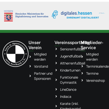
Unser
Vereinssportarten
Mitglieder-
Verein
Service
Seniorenfußball
Mitglied
Mitglied
Jugendfußball
werden
werden
Altherrenfußball
Vorstand
Terminkalende
Kinderturnen
Partner und
Termine
Funktionale
Sponsoren
Vereinsshop
Gymnastik
LineDance
Indiaca
Karate (inkl.
Kinderkarate)