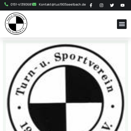
0151-41390681
Kontakt@tus1905seelbach.de