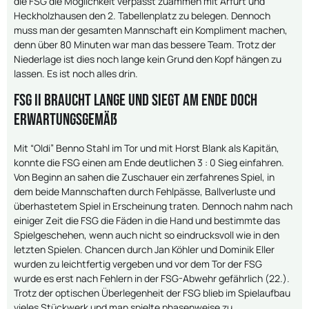
die FSG die Möglichkeit verpasst zuammen mit Arfurt und
Heckholzhausen den 2. Tabellenplatz zu belegen. Dennoch
muss man der gesamten Mannschaft ein Kompliment machen,
denn über 80 Minuten war man das bessere Team. Trotz der
Niederlage ist dies noch lange kein Grund den Kopf hängen zu
lassen. Es ist noch alles drin.
FSG II braucht lange und siegt am Ende doch
erwartungsgemäß
Mit “Oldi” Benno Stahl im Tor und mit Horst Blank als Kapitän,
konnte die FSG einen am Ende deutlichen 3 : 0 Sieg einfahren.
Von Beginn an sahen die Zuschauer ein zerfahrenes Spiel, in
dem beide Mannschaften durch Fehlpässe, Ballverluste und
überhastetem Spiel in Erscheinung traten. Dennoch nahm nach
einiger Zeit die FSG die Fäden in die Hand und bestimmte das
Spielgeschehen, wenn auch nicht so eindrucksvoll wie in den
letzten Spielen. Chancen durch Jan Köhler und Dominik Eller
wurden zu leichtfertig vergeben und vor dem Tor der FSG
wurde es erst nach Fehlern in der FSG-Abwehr gefährlich (22.).
Trotz der optischen Überlegenheit der FSG blieb im Spielaufbau
vieles Stückwerk und man spielte phasenweise zu