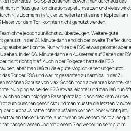
 kein befreites FSG Spiel zu sehen, obwohl man durchaus das
 nicht in flüssiges Kombinationsspiel umsetzen und vieles wirk
ch Nils Lippmann (44.), er scheiterte mit seinem Kopfball am
ll 3 Meter vor dem Tor, konnten nicht genutzt werden.
Team ohne jedoch zunächst zu überzeugen. Weitere gute
cht genutzt. In der 61. Minute dann endlich der zweite Treffer dur
ührung ausbauen konnte. Nun wirkte die FSG etwas gelöster aber 
u sehen. In der 66. Minute dann ein Aussetzer auf Seiten der FS
r nicht richtig traf. Auch in der Folgezeit hatte die FSG
rauben, aber man ließ zu viele gute Möglichkeiten ungenutzt.
as Tor der FSG und war im gesamten zu harmlos. In der 71.
inen schönen Schuss von Maxi Schön noch abwehren konnte, k
onnte. Nun ging es bei der FSG etwas leichter und man ließ nun öf
 Teil auch an dem holprigen Rasenplatz lag. Nach meckern wurde
elb/rot zum duschen geschickt und man musste die letzten Minute
g, der durchaus hätte höher ausfallen können. Aber wichtig ist,
tvertrauen tanken konnte, auch wenn bei weitem nicht alles gut
t hat hängen lassen und mit diesem Sieg weiterhin sehr gut im