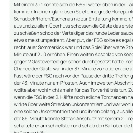
Mit einem 3 : 1 konnte sich die FSG II weiter oben in der
kommen. In einem glanzlosen Spiel ohne große Höhepunkt
Schadeck/Hofen/Eschenau nie zur Entfaltung kommen. 
aus und zu allem Überfluss schossen die Gäste das erste
zu schießen schob der Verteidiger das runde Leder saub
etwas meist umgedreht. Aber gut, der FSG sollte es egal 
recht lauer Sommerkick war und das Spiel über weite Str
Minute auf 2 : 0 erhöhen. Einen weiten Abschlag von Keep
gegen 2 Gästeverteidiger schön durchgesetzt hatte, kon
Chance der Gäste war in der 37. Minute zu notieren, die
Fast wäre der FSG noch vor der Pause der dritte Treffer 
der 43. Minute nur am Pfosten. Auch im zweiten Abschnitt
wollte aber wohl nichts mehr für das Torverhältnis tun. Z
wenn die FSG in der 2. Hälfte noch etliche Torchancen hat
wirkte über weite Strecken unkonzentriert und war wohl m
eine solche Unkonzentriertheit und ihnen gelang, aus alle
der 86. Minute konnte Stefan Anschütz mit seinem 2. Tre
schaltete er am schnellsten und schob den Ball über die L
im Rennen hält.