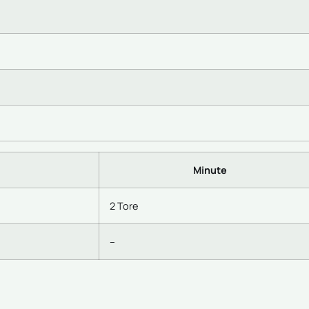
Minute
2 Tore
–