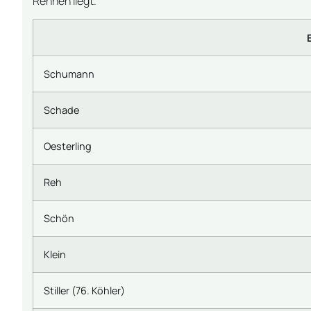
Rennen liegt.
Schumann
Schade
Oesterling
Reh
Schön
Klein
Stiller (76. Köhler)