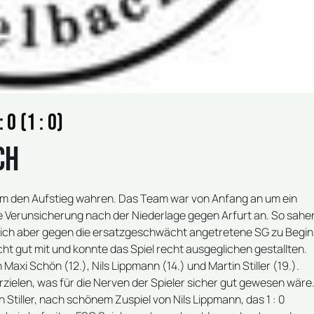
0 (1 : 0)
ch
 um den Aufstieg wahren. Das Team war von Anfang an um ein
e Verunsicherung nach der Niederlage gegen Arfurt an. So sahe
 sich aber gegen die ersatzgeschwächt angetretene SG zu Begi
t gut mit und konnte das Spiel recht ausgeglichen gestallten.
xi Schön (12.), Nils Lippmann (14.) und Martin Stiller (19.).
rzielen, was für die Nerven der Spieler sicher gut gewesen wäre
Stiller, nach schönem Zuspiel von Nils Lippmann, das 1 : 0