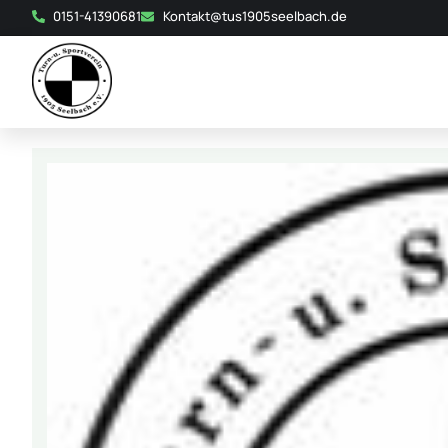
0151-41390681
Kontakt@tus1905seelbach.de