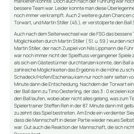
markieren konnte. Doch auch nach der Führung war noch
bessere Team war. Leider konnte man diese Überlegenheit
noch immer verkrampft. Auch 2 weitere guten Chancen dur
Torwart, und Martin Stiller (45.), er verstolperte den Ba
Auch nach dem Seitenwechsel war die FSG das bessere 
Möglichkeiten durch Martin Stiller ( 51. u. 59.) wurden ni
Martin Stiller, der nach Zuspiel von Nils Lippmann die F
war noch immer nicht der Spielfluss vergangener Spiele z
als sich ein Gästestürmer durchtanzen konnte, den Ball abe
zahlreiche Möglichkeiten das Ergebnis in die Höhe zu sch
Schadeck/Hofen/Eschenau kam nur noch sehr selten vor d
Minute dann die Entscheidung. Nachdem der Torwart e
der Ball dann zu Timo Oesterling, der das 3 : 0 erzielen k
den Ball laufen, wobei aber nicht alles gelang, was zum
Spielertrainer Steffen Reh in der 87. Minute dann mit g
zu zehnt das Spiel bestreiten. Am Ende ein verdienter Sie
dass die Mannschaft in dieser Partie wieder neues Selbs
war. Gut auch die Reaktion der Mannschaft, die sich nich