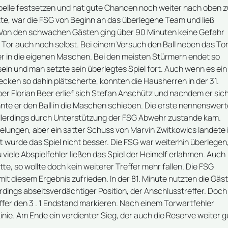
 Tabelle festsetzen und hat gute Chancen noch weiter nach oben z
e, war die FSG von Beginn an das überlegene Team und ließ
Von den schwachen Gästen ging über 90 Minuten keine Gefahr
 Tor auch noch selbst. Bei einem Versuch den Ball neben das To
er in die eigenen Maschen. Bei den meisten Stürmern endet so
sein und man setzte sein überlegtes Spiel fort. Auch wenn es ein
ecken so dahin plätscherte, konnten die Hausherren in der 31.
er Florian Beer erlief sich Stefan Anschütz und nachdem er sic
nte er den Ball in die Maschen schieben. Die erste nennenswert
 allerdings durch Unterstützung der FSG Abwehr zustande kam.
gelungen, aber ein satter Schuss von Marvin Zwitkowics landete 
 wurde das Spiel nicht besser. Die FSG war weiterhin überlegen
u viele Abspielfehler ließen das Spiel der Heimelf erlahmen. Auch
te, so wollte doch kein weiterer Treffer mehr fallen. Die FSG
it diesem Ergebnis zufrieden. In der 81. Minute nutzten die Gäs
rdings abseitsverdächtiger Position, der Anschlusstreffer. Doch 
ffer den 3 . 1 Endstand markieren. Nach einem Torwartfehler
inie. Am Ende ein verdienter Sieg, der auch die Reserve weiter g