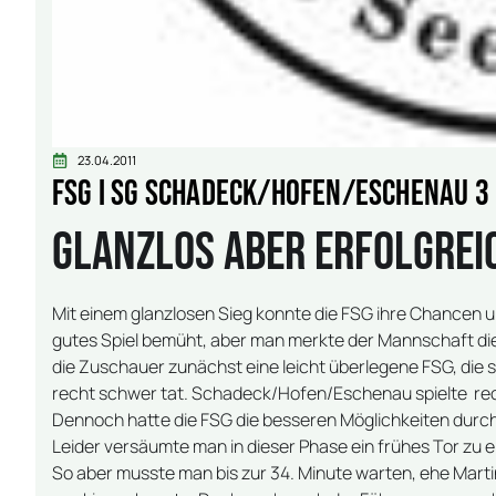
23.04.2011
FSG I SG Schadeck/Hofen/Eschenau 3 : 
Glanzlos aber erfolgrei
Mit einem glanzlosen Sieg konnte die FSG ihre Chancen
gutes Spiel bemüht, aber man merkte der Mannschaft di
die Zuschauer zunächst eine leicht überlegene FSG, die
recht schwer tat. Schadeck/Hofen/Eschenau spielte rech
Dennoch hatte die FSG die besseren Möglichkeiten durch Ma
Leider versäumte man in dieser Phase ein frühes Tor zu e
So aber musste man bis zur 34. Minute warten, ehe Martin 