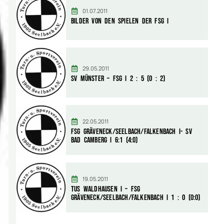
01.07.2011
Bilder von den Spielen der FSG I
29.05.2011
SV Münster – FSG I 2 : 5 (0 : 2)
22.05.2011
FSG Gräveneck/Seelbach/Falkenbach I- SV
Bad Camberg I 6:1 (4:0)
19.05.2011
TuS Waldhausen I – FSG
Gräveneck/Seelbach/Falkenbach I 1 : 0 (0:0)