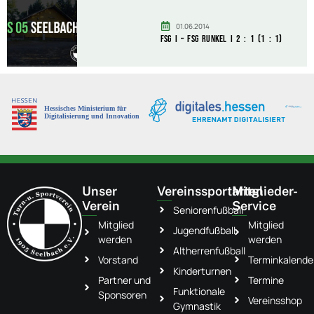
01.06.2014
FSG I – FSG Runkel I 2 : 1 (1 : 1)
Unser
Vereinssportarten
Mitglieder-
Verein
Service
Seniorenfußball
Mitglied
Mitglied
Jugendfußball
werden
werden
Altherrenfußball
Vorstand
Terminkalende
Kinderturnen
Partner und
Termine
Funktionale
Sponsoren
Vereinsshop
Gymnastik