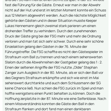
fast die Führung für die Gäste. Erneut war man in der Abwehr
nicht auf der Hut und erst im letzten Moment konnte ein Schuss
aus 12 Metern abgewehrt werden. Auch die nächste Möglichkeit
gehörte den Gästen und in dieser Situation musste Keeper
Lukas Hennemann gleich zweimal stark parieren um einen
drohenden Treffer zu verhindern. Durch den zunehmenden
Druck der Gäste ging bei der FSG mehr und mehr die Ordnung
verloren und man tat sich sehr schwer. Durch eine sehr schöne
Einzelaktion gelang den Gästen in der 76. Minute der
Führungstreffer. Die FSG schaffte es nicht den Gästespieler im
Strafraum vom Ball zu trennen und nach einem sehenswerten
Slalom durch die Abwehrreihen der Gastgeber gelang das 1 : 2.
Einen der seltenen Angriffe der FSG nutzte „Oldie“ Stephan
Zanger zum Ausgleich in der 80. Minute, als er sich den Ball vor
des Gegners Strafraum erkämpfte und sich wie einst im Mai
sehenswert durchtankte und auch dem Schlussmann der SG
keine Chance ließ. Nun schien die FSG zurück im Spiel und man
hoffte wenigstens einen Punkt behalten zu können. Doch die
Hoffnung zerplatzte in der 87. Minute wie eine Seifenblase. Nach
einem Missverständnis konnten die Gäste den Ball in den
Strafraum flanken und dort fand man einen dankbaren