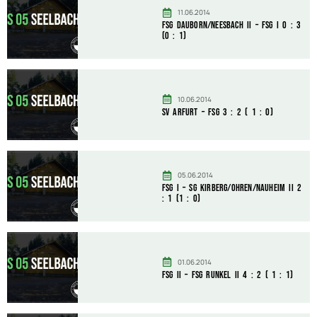
11.06.2014
FSG Dauborn/Neesbach II – FSG I 0 : 3
(0 : 1)
10.06.2014
SV Arfurt – FSG 3 : 2 ( 1 : 0)
05.06.2014
FSG I – SG Kirberg/Ohren/Nauheim II 2
: 1 (1 : 0)
01.06.2014
FSG II – FSG Runkel II 4 : 2 ( 1 : 1)