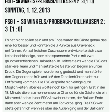
FSG I – SG Winkels/Probbach/Dillhausen 2 : 3 (1 : 0)
Sonntag, 1. 12. 2013
FSG I – SG Winkels/Probbach/Dillhausen 2 :
3 (1 : 0)
Es hat nicht sollen sein und am Ende waren die Gäste genau das
eine Tor besser und konnten die 3 Punkte aus Gräveneck
entführen. Vor zahlreichen Zuschauern entwickelte sich zwar
keine hochklassige, aber eine spannende Partie mit zwei
grundverschiedenen Halbzeiten. In Halbzeit eins war die FSG das
stärkere Team und man setzte die Gäste von Beginn an unter
Druck. Die Gegenspieler wurden eng gedeckt und man störte
den Gegner recht früh und ließ den Tabellenführer nicht zur
Entfaltung kommen. Die FSG erspielte sich einige gute
Möglichkeiten, aber es wollte noch kein Tor gelingen. Erst in der
18. Minute die erste nennenswerte Chance für die Gäste, die ein
Missverständnis in der FSG-Abwehr nutzten, der Ball am Ende
dann aber wenige Zentimeter am Tor vorbei ging. Die FSG war
stets gefährlich wenn es über die Außen ging und der Ball dann