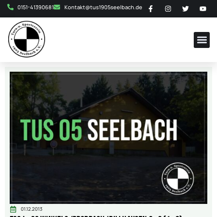
0151-41390681
Kontakt@tus1905seelbach.de
01.12.2013