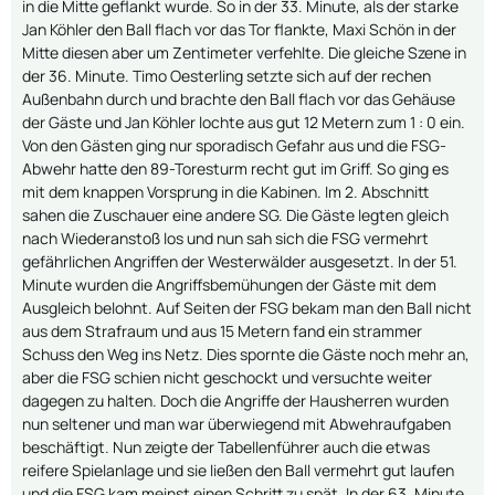
in die Mitte geflankt wurde. So in der 33. Minute, als der starke
Jan Köhler den Ball flach vor das Tor flankte, Maxi Schön in der
Mitte diesen aber um Zentimeter verfehlte. Die gleiche Szene in
der 36. Minute. Timo Oesterling setzte sich auf der rechen
Außenbahn durch und brachte den Ball flach vor das Gehäuse
der Gäste und Jan Köhler lochte aus gut 12 Metern zum 1 : 0 ein.
Von den Gästen ging nur sporadisch Gefahr aus und die FSG-
Abwehr hatte den 89-Toresturm recht gut im Griff. So ging es
mit dem knappen Vorsprung in die Kabinen. Im 2. Abschnitt
sahen die Zuschauer eine andere SG. Die Gäste legten gleich
nach Wiederanstoß los und nun sah sich die FSG vermehrt
gefährlichen Angriffen der Westerwälder ausgesetzt. In der 51.
Minute wurden die Angriffsbemühungen der Gäste mit dem
Ausgleich belohnt. Auf Seiten der FSG bekam man den Ball nicht
aus dem Strafraum und aus 15 Metern fand ein strammer
Schuss den Weg ins Netz. Dies spornte die Gäste noch mehr an,
aber die FSG schien nicht geschockt und versuchte weiter
dagegen zu halten. Doch die Angriffe der Hausherren wurden
nun seltener und man war überwiegend mit Abwehraufgaben
beschäftigt. Nun zeigte der Tabellenführer auch die etwas
reifere Spielanlage und sie ließen den Ball vermehrt gut laufen
und die FSG kam meinst einen Schritt zu spät. In der 63. Minute