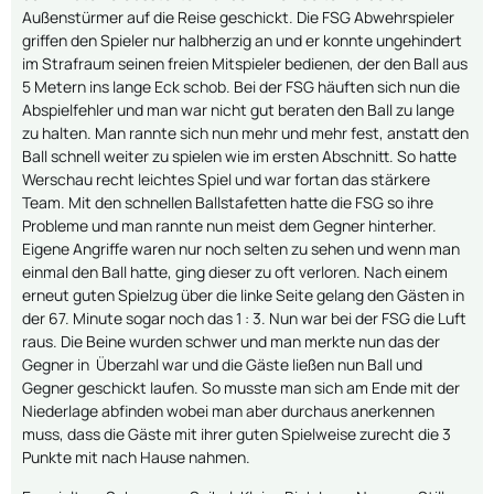
Außenstürmer auf die Reise geschickt. Die FSG Abwehrspieler
griffen den Spieler nur halbherzig an und er konnte ungehindert
im Strafraum seinen freien Mitspieler bedienen, der den Ball aus
5 Metern ins lange Eck schob. Bei der FSG häuften sich nun die
Abspielfehler und man war nicht gut beraten den Ball zu lange
zu halten. Man rannte sich nun mehr und mehr fest, anstatt den
Ball schnell weiter zu spielen wie im ersten Abschnitt. So hatte
Werschau recht leichtes Spiel und war fortan das stärkere
Team. Mit den schnellen Ballstafetten hatte die FSG so ihre
Probleme und man rannte nun meist dem Gegner hinterher.
Eigene Angriffe waren nur noch selten zu sehen und wenn man
einmal den Ball hatte, ging dieser zu oft verloren. Nach einem
erneut guten Spielzug über die linke Seite gelang den Gästen in
der 67. Minute sogar noch das 1 : 3. Nun war bei der FSG die Luft
raus. Die Beine wurden schwer und man merkte nun das der
Gegner in Überzahl war und die Gäste ließen nun Ball und
Gegner geschickt laufen. So musste man sich am Ende mit der
Niederlage abfinden wobei man aber durchaus anerkennen
muss, dass die Gäste mit ihrer guten Spielweise zurecht die 3
Punkte mit nach Hause nahmen.