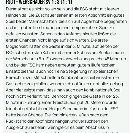
FSG I – Werschauer SV 1 : 3 (1 : 1)
Diesmal hat es nicht sollen sein und die FSG steht mit leeren
Händen da. Die Zuschauer sahen im ersten Abschnitt ein gutes
Spiel beider Mannschaften, die sich auf Augenhöhe begegneten
und mit guten Kombinationen und temporeichem Spiel zu
gefallen wussten. Schon in den Anfangsminuten ließen die
ersten Chancen nicht lange auf sich warten. Die erste
Möglichkeit hatten die Gäste in der 3. Minute, auf Seiten der
FSG scheiterte Jan Köhler mit seinem Schuss am Schlussmann
der Werschauer (6.). Es waren abwechslungsreiche 45 Minuten
und bei der FSG kam neben erneutem gutem läuferischem
Einsatz diesmal auch noch eine Steigerung im spielerischen
Bereich hinzu. Mit schnellem Kombinationsspiel wussten die
Gastgeber zu gefallen, wenngleich natürlich nicht alles gelang.
Aber hier zeigte man, dass man auch den Kombinationsfußball
noch nicht verlernt hat. Dennoch gingen die Gäste in der 23.
Minute in Führung. Einen Freistoß aus gut 20 Metern wurde
leicht abgefälscht und Holger Schumann im Kasten der FSG
hatte keine Chance. Die Kombinierten ließen nach dem
Rückstand den Kopf nicht hängen und versuchten den
Ausgleich zu erzielen, wenngleich es beim Abschluss in