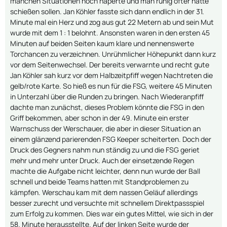
manchen Situationen noch haperte und man ruhig öfter hätte
schießen sollen. Jan Köhler fasste sich dann endlich in der 31.
Minute mal ein Herz und zog aus gut 22 Metern ab und sein Mut
wurde mit dem 1 : 1 belohnt. Ansonsten waren in den ersten 45
Minuten auf beiden Seiten kaum klare und nennenswerte
Torchancen zu verzeichnen. Unrühmlicher Höhepunkt dann kurz
vor dem Seitenwechsel. Der bereits verwarnte und recht gute
Jan Köhler sah kurz vor dem Halbzeitpfiff wegen Nachtreten die
gelb/rote Karte. So hieß es nun für die FSG, weitere 45 Minuten
in Unterzahl über die Runden zu bringen. Nach Wiederanpfiff
dachte man zunächst, dieses Problem könnte die FSG in den
Griff bekommen, aber schon in der 49. Minute ein erster
Warnschuss der Werschauer, die aber in dieser Situation an
einem glänzend parierenden FSG Keeper scheiterten. Doch der
Druck des Gegners nahm nun ständig zu und die FSG geriet
mehr und mehr unter Druck. Auch der einsetzende Regen
machte die Aufgabe nicht leichter, denn nun wurde der Ball
schnell und beide Teams hatten mit Standproblemen zu
kämpfen. Werschau kam mit dem nassen Geläuf allerdings
besser zurecht und versuchte mit schnellem Direktpassspiel
zum Erfolg zu kommen. Dies war ein gutes Mittel, wie sich in der
58. Minute herausstellte. Auf der linken Seite wurde der