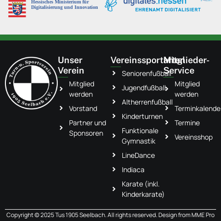
Unser
Vereinssportarten
Mitglieder-
Verein
Service
Seniorenfußball
Mitglied
Mitglied
Jugendfußball
werden
werden
Altherrenfußball
Vorstand
Terminkalende
Kinderturnen
Partner und
Termine
Funktionale
Sponsoren
Vereinsshop
Gymnastik
LineDance
Indiaca
Karate (inkl.
Kinderkarate)
Copyright © 2025 Tus 1905 Seelbach. All rights reserved. Design from
MME Pro