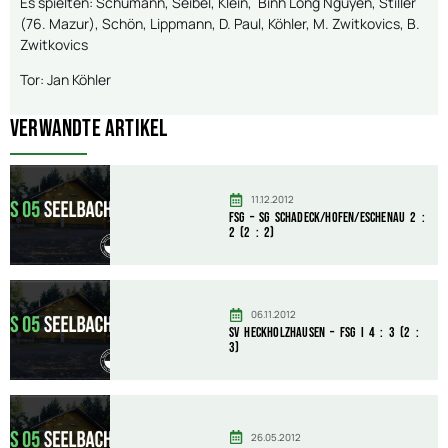
Es spielten: Schumann, Seibel, Klein, Binh Long Nguyen, Stiller
(76. Mazur), Schön, Lippmann, D. Paul, Köhler, M. Zwitkovics, B.
Zwitkovics
Tor: Jan Köhler
Verwandte Artikel
11.12.2012
FSG – SG Schadeck/Hofen/Eschenau 2 :
2 (2 : 2)
06.11.2012
SV Heckholzhausen – FSG I 4 : 3 (2 :
3)
26.05.2012