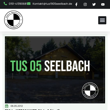
0151-41390681
Kontakt@tus1905seelbach.de
06.05.2012