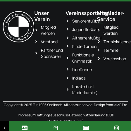
Unser
Vereinssportarten
Mitglieder-
Verein
Service
Seniorenfußball
Mitglied
Mitglied
Jugendfußball
werden
werden
Altherrenfußball
Vorstand
Terminkalende
Kinderturnen
Partner und
Termine
Funktionale
Sponsoren
Vereinsshop
Gymnastik
LineDance
Indiaca
Karate (inkl.
Kinderkarate)
Copyright © 2025 Tus 1905 Seelbach. All rights reserved. Design from
MME Pro
Impressum
Haftungsausschluss
Datenschutzerklärung (EU)
Cookie-Richtlinie (EU)
↓