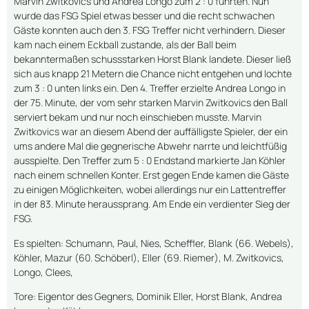
Marvin Zwitkovics und Andrea Longo zum 2 : 0 führten. Nun
wurde das FSG Spiel etwas besser und die recht schwachen
Gäste konnten auch den 3. FSG Treffer nicht verhindern. Dieser
kam nach einem Eckball zustande, als der Ball beim
bekanntermaßen schussstarken Horst Blank landete. Dieser ließ
sich aus knapp 21 Metern die Chance nicht entgehen und lochte
zum 3 : 0 unten links ein. Den 4. Treffer erzielte Andrea Longo in
der 75. Minute, der vom sehr starken Marvin Zwitkovics den Ball
serviert bekam und nur noch einschieben musste. Marvin
Zwitkovics war an diesem Abend der auffälligste Spieler, der ein
ums andere Mal die gegnerische Abwehr narrte und leichtfüßig
ausspielte. Den Treffer zum 5 : 0 Endstand markierte Jan Köhler
nach einem schnellen Konter. Erst gegen Ende kamen die Gäste
zu einigen Möglichkeiten, wobei allerdings nur ein Lattentreffer
in der 83. Minute heraussprang. Am Ende ein verdienter Sieg der
FSG.
Es spielten: Schumann, Paul, Nies, Scheffler, Blank (66. Webels),
Köhler, Mazur (60. Schöberl), Eller (69. Riemer), M. Zwitkovics,
Longo, Clees,
Tore: Eigentor des Gegners, Dominik Eller, Horst Blank, Andrea