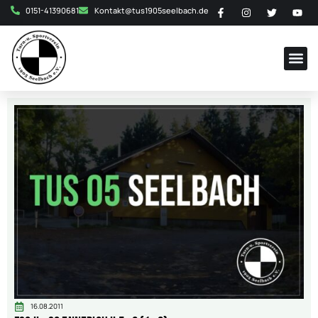
0151-41390681
Kontakt@tus1905seelbach.de
16.08.2011