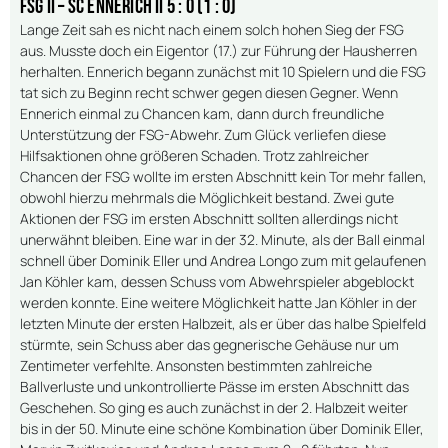
FSG II – SC Ennerich II 5 : 0 (1 : 0)
Lange Zeit sah es nicht nach einem solch hohen Sieg der FSG
aus. Musste doch ein Eigentor (17.) zur Führung der Hausherren
herhalten. Ennerich begann zunächst mit 10 Spielern und die FSG
tat sich zu Beginn recht schwer gegen diesen Gegner. Wenn
Ennerich einmal zu Chancen kam, dann durch freundliche
Unterstützung der FSG-Abwehr. Zum Glück verliefen diese
Hilfsaktionen ohne größeren Schaden. Trotz zahlreicher
Chancen der FSG wollte im ersten Abschnitt kein Tor mehr fallen,
obwohl hierzu mehrmals die Möglichkeit bestand. Zwei gute
Aktionen der FSG im ersten Abschnitt sollten allerdings nicht
unerwähnt bleiben. Eine war in der 32. Minute, als der Ball einmal
schnell über Dominik Eller und Andrea Longo zum mit gelaufenen
Jan Köhler kam, dessen Schuss vom Abwehrspieler abgeblockt
werden konnte. Eine weitere Möglichkeit hatte Jan Köhler in der
letzten Minute der ersten Halbzeit, als er über das halbe Spielfeld
stürmte, sein Schuss aber das gegnerische Gehäuse nur um
Zentimeter verfehlte. Ansonsten bestimmten zahlreiche
Ballverluste und unkontrollierte Pässe im ersten Abschnitt das
Geschehen. So ging es auch zunächst in der 2. Halbzeit weiter
bis in der 50. Minute eine schöne Kombination über Dominik Eller,