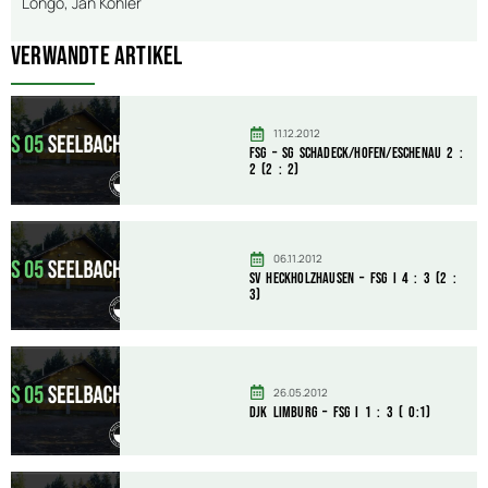
Longo, Jan Köhler
Verwandte Artikel
11.12.2012
FSG – SG Schadeck/Hofen/Eschenau 2 :
2 (2 : 2)
06.11.2012
SV Heckholzhausen – FSG I 4 : 3 (2 :
3)
26.05.2012
DJK Limburg – FSG I 1 : 3 ( 0:1)