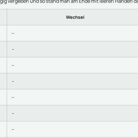
ügig vergeben und so stand man am Ende mit leeren Händen d
Wechsel
–
–
–
–
–
–
–