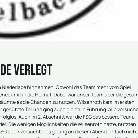
rde verlegt
te Niederlage hinnehmen. Obwohl das Team mehr vom Spiel
eneck mit in die Heimat. Dabei war unser Team über die gesa
säumte es die Chancen zu nutzen. Wilsenroth kam im ersten
er gehütete Tor und ging auch gleich in Führung. Alle versuch
rfolglos. Auch im 2. Abschnitt war die FSG das bessere Team,
der. Die wenigen Möglichkeiten die Wilsenroth hatte, nutzten
 FSG auch versuchte, es gelang an diesem Abend einfach nicht