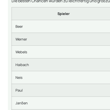
Die besten Chancen wurden zu leichtfertig und großz
Spieler
Beer
Werner
Webels
Haibach
Neis
Paul
Janßen