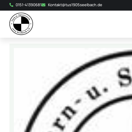
0151-41390681
Kontakt@tus1905seelbach.de