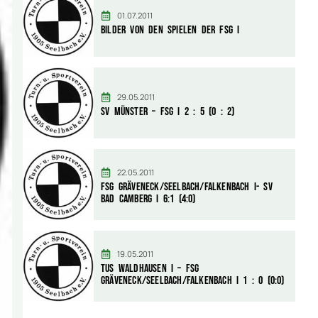
01.07.2011
Bilder von den Spielen der FSG I
29.05.2011
SV Münster – FSG I 2 : 5 (0 : 2)
22.05.2011
FSG Gräveneck/Seelbach/Falkenbach I- SV
Bad Camberg I 6:1 (4:0)
19.05.2011
TuS Waldhausen I – FSG
Gräveneck/Seelbach/Falkenbach I 1 : 0 (0:0)