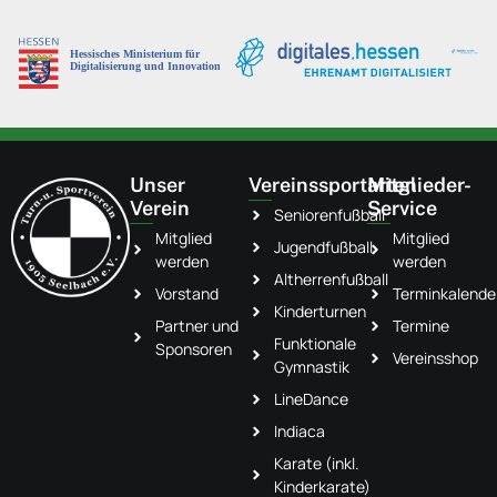
Unser
Vereinssportarten
Mitglieder-
Verein
Service
Seniorenfußball
Mitglied
Mitglied
Jugendfußball
werden
werden
Altherrenfußball
Vorstand
Terminkalende
Kinderturnen
Partner und
Termine
Funktionale
Sponsoren
Vereinsshop
Gymnastik
LineDance
Indiaca
Karate (inkl.
Kinderkarate)