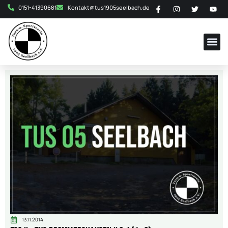
0151-41390681
Kontakt@tus1905seelbach.de
13.11.2014