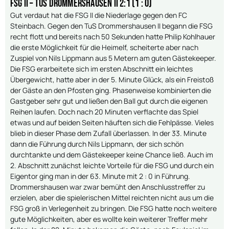
FSG II – TuS Drommershausen II 2:1 (1 : 0)
Gut verdaut hat die FSG II die Niederlage gegen den FC
Steinbach. Gegen den TuS Drommershausen II begann die FSG
recht flott und bereits nach 50 Sekunden hatte Philip Kohlhauer
die erste Möglichkeit für die Heimelf, scheiterte aber nach
Zuspiel von Nils Lippmann aus 5 Metern am guten Gästekeeper.
Die FSG erarbeitete sich im ersten Abschnitt ein leichtes
Übergewicht, hatte aber in der 5. Minute Glück, als ein Freistoß
der Gäste an den Pfosten ging. Phasenweise kombinierten die
Gastgeber sehr gut und ließen den Ball gut durch die eigenen
Reihen laufen. Doch nach 20 Minuten verflachte das Spiel
etwas und auf beiden Seiten häuften sich die Fehlpässe. Vieles
blieb in dieser Phase dem Zufall überlassen. In der 33. Minute
dann die Führung durch Nils Lippmann, der sich schön
durchtankte und dem Gästekeeper keine Chance ließ. Auch im
2. Abschnitt zunächst leichte Vorteile für die FSG und durch ein
Eigentor ging man in der 63. Minute mit 2 : 0 in Führung.
Drommershausen war zwar bemüht den Anschlusstreffer zu
erzielen, aber die spielerischen Mittel reichten nicht aus um die
FSG groß in Verlegenheit zu bringen. Die FSG hatte noch weitere
gute Möglichkeiten, aber es wollte kein weiterer Treffer mehr