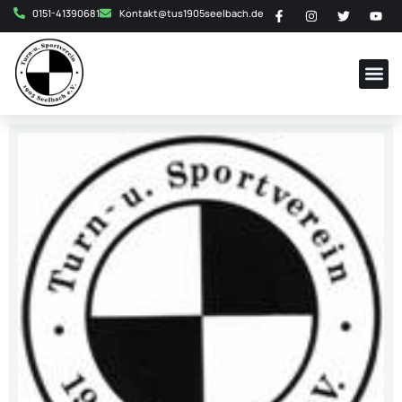
0151-41390681
Kontakt@tus1905seelbach.de