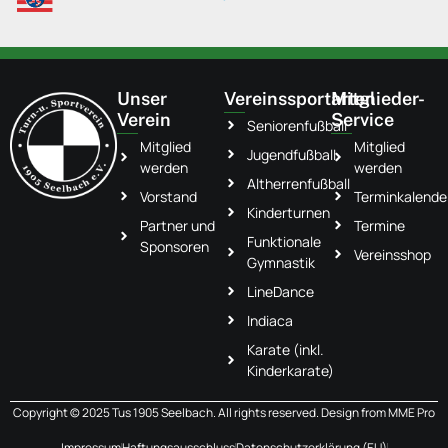
Unser
Vereinssportarten
Mitglieder-
Verein
Service
Seniorenfußball
Mitglied
Mitglied
Jugendfußball
werden
werden
Altherrenfußball
Vorstand
Terminkalende
Kinderturnen
Partner und
Termine
Funktionale
Sponsoren
Vereinsshop
Gymnastik
LineDance
Indiaca
Karate (inkl.
Kinderkarate)
Copyright © 2025 Tus 1905 Seelbach. All rights reserved. Design from
MME Pro
Impressum
Haftungsausschluss
Datenschutzerklärung (EU)