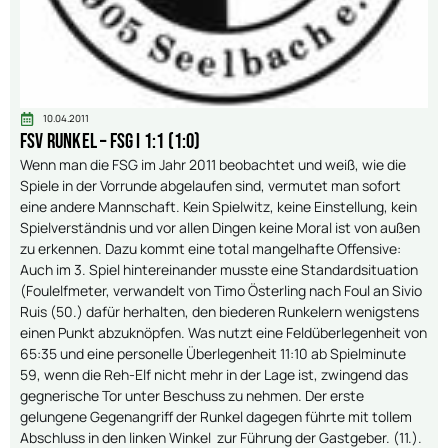
10.04.2011
FSV Runkel – FSG I 1:1 (1:0)
Wenn man die FSG im Jahr 2011 beobachtet und weiß, wie die
Spiele in der Vorrunde abgelaufen sind, vermutet man sofort
eine andere Mannschaft. Kein Spielwitz, keine Einstellung, kein
Spielverständnis und vor allen Dingen keine Moral ist von außen
zu erkennen. Dazu kommt eine total mangelhafte Offensive:
Auch im 3. Spiel hintereinander musste eine Standardsituation
(Foulelfmeter, verwandelt von Timo Österling nach Foul an Sivio
Ruis (50.) dafür herhalten, den biederen Runkelern wenigstens
einen Punkt abzuknöpfen. Was nutzt eine Feldüberlegenheit von
65:35 und eine personelle Überlegenheit 11:10 ab Spielminute
59, wenn die Reh-Elf nicht mehr in der Lage ist, zwingend das
gegnerische Tor unter Beschuss zu nehmen. Der erste
gelungene Gegenangriff der Runkel dagegen führte mit tollem
Abschluss in den linken Winkel zur Führung der Gastgeber. (11.).