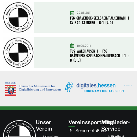
22.05.2011
FSG Gräveneck/Seelbach/Falkenbach I-
SV Bad Camberg I 6:1 (4:0)
19.05.2011
TuS Waldhausen I – FSG
Gräveneck/Seelbach/Falkenbach I 1 :
0 (0:0)
Unser
Vereinssportarten
Mitglieder-
Verein
Service
Seniorenfußball
Mitglied
Mitglied