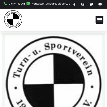
0151-41390681
Kontakt@tus1905seelbach.de