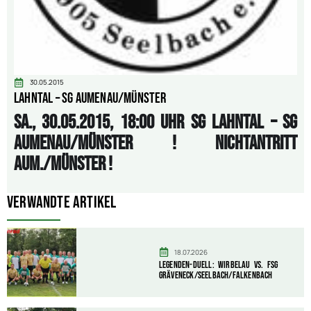
30.05.2015
Lahntal – SG Aumenau/Münster
Sa., 30.05.2015, 18:00 Uhr SG Lahntal – SG
Aumenau/Münster ! Nichtantritt
Aum./Münster !
Verwandte Artikel
18.07.2026
Legenden-Duell: Wirbelau vs. FSG
Gräveneck/Seelbach/Falkenbach