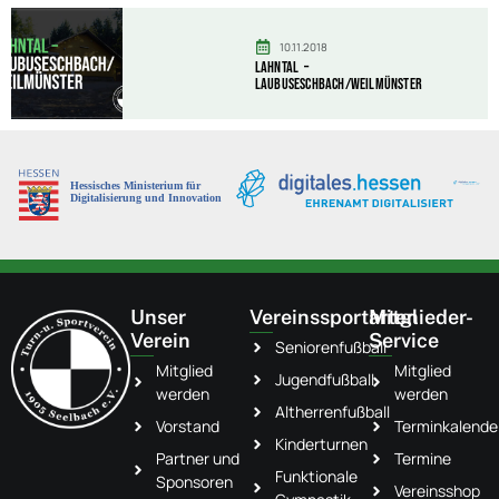
10.11.2018
Lahntal –
Laubuseschbach/Weilmünster
Unser
Vereinssportarten
Mitglieder-
Verein
Service
Seniorenfußball
Mitglied
Mitglied
Jugendfußball
werden
werden
Altherrenfußball
Vorstand
Terminkalende
Kinderturnen
Partner und
Termine
Funktionale
Sponsoren
Vereinsshop