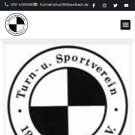
0151-41390681
Kontakt@tus1905seelbach.de