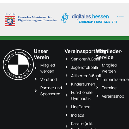
Unser
Vereinssportarten
Mitglieder-
Verein
Service
Seniorenfußball
Mitglied
Mitglied
Jugendfußball
werden
werden
Altherrenfußball
Vorstand
Terminkalende
Kinderturnen
Partner und
Termine
Funktionale
Sponsoren
Vereinsshop
Gymnastik
LineDance
Indiaca
Karate (inkl.