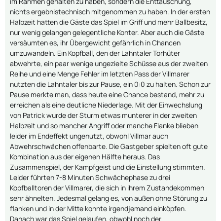
im Rahmen gehalten zu haben, sondern die Enttäuschung,
nichts ergebnistechnisch mitgenommen zu haben. In der ersten
Halbzeit hatten die Gäste das Spiel im Griff und mehr Ballbesitz,
nur wenig gelangen gelegentliche Konter. Aber auch die Gäste
versäumten es, ihr Übergewicht gefährlich in Chancen
umzuwandeln. Ein Kopfball, den der Lahntaler Torhüter
abwehrte, ein paar wenige ungezielte Schüsse aus der zweiten
Reihe und eine Menge Fehler im letzten Pass der Villmarer
nutzten die Lahntaler bis zur Pause, ein 0:0 zu halten. Schon zur
Pause merkte man, dass heute eine Chance bestand, mehr zu
erreichen als eine deutliche Niederlage. Mit der Einwechslung
von Patrick wurde der Sturm etwas munterer in der zweiten
Halbzeit und so mancher Angriff oder manche Flanke blieben
leider im Endeffekt ungenutzt, obwohl Villmar auch
Abwehrschwächen offenbarte. Die Gastgeber spielten oft gute
Kombination aus der eigenen Hälfte heraus. Das
Zusammenspiel, der Kampfgeist und die Einstellung stimmten.
Leider führten 7-8 Minuten Schwächephase zu drei
Kopfballtoren der Villmarer, die sich in ihrem Zustandekommen
sehr ähnelten. Jedesmal gelang es, von außen ohne Störung zu
flanken und in der Mitte konnte irgendjemand einköpfen.
Danach war das Spiel gelaufen, obwohl noch der