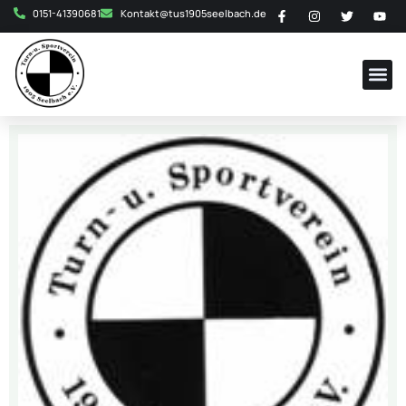
0151-41390681
Kontakt@tus1905seelbach.de