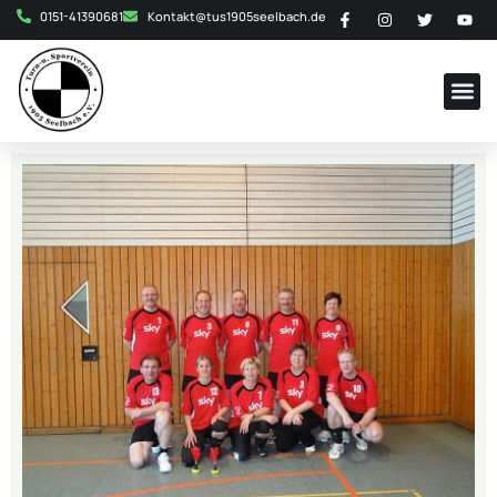
0151-41390681
Kontakt@tus1905seelbach.de