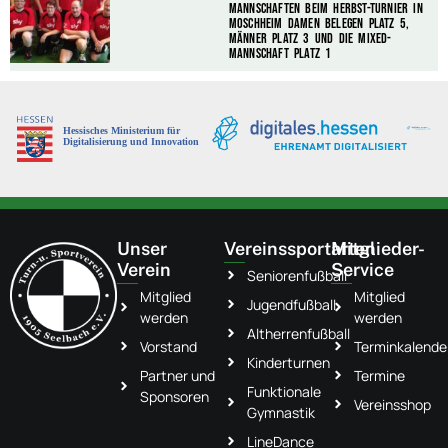
Mannschaften beim Herbst-Turnier in
Moschheim Damen belegen Platz 5,
Männer Platz 3 und die Mixed-
Mannschaft Platz 1
Unser
Vereinssportarten
Mitglieder-
Verein
Service
Seniorenfußball
Mitglied
Mitglied
Jugendfußball
werden
werden
Altherrenfußball
Vorstand
Terminkalende
Kinderturnen
Partner und
Termine
Funktionale
Sponsoren
Vereinsshop
Gymnastik
LineDance