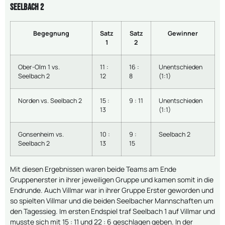
Seelbach 2
Begegnung
Satz
Satz
Gewinner
1
2
Ober-Olm 1 vs.
11 :
16 :
Unentschieden
Seelbach 2
12
8
(1:1)
Norden vs. Seelbach 2
15 :
9 : 11
Unentschieden
13
(1:1)
Gonsenheim vs.
10 :
9 :
Seelbach 2
Seelbach 2
13
15
Mit diesen Ergebnissen waren beide Teams am Ende
Gruppenerster in ihrer jeweiligen Gruppe und kamen somit in die
Endrunde. Auch Villmar war in ihrer Gruppe Erster geworden und
so spielten Villmar und die beiden Seelbacher Mannschaften um
den Tagessieg. Im ersten Endspiel traf Seelbach 1 auf Villmar und
musste sich mit 15 : 11 und 22 : 6 geschlagen geben. In der