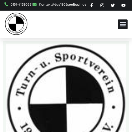
0151-41390681
Kontakt@tus1905seelbach.de