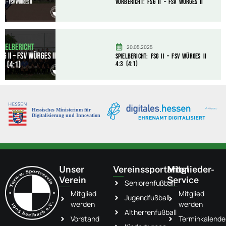
Vorbericht: FSG II – FSV Würges II
20.05.2025
Spielbericht: FSG II – FSV Würges II
4:3 (4:1)
Unser
Vereinssportarten
Mitglieder-
Verein
Service
Seniorenfußball
Mitglied
Mitglied
Jugendfußball
werden
werden
Altherrenfußball
Vorstand
Terminkalende