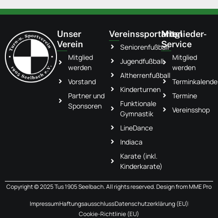
Unser
Vereinssportarten
Mitglieder-
Verein
Service
Seniorenfußball
Mitglied
Mitglied
Jugendfußball
werden
werden
Altherrenfußball
Vorstand
Terminkalende
Kinderturnen
Partner und
Termine
Funktionale
Sponsoren
Vereinsshop
Gymnastik
LineDance
Indiaca
Karate (inkl.
Kinderkarate)
Copyright © 2025 Tus 1905 Seelbach. All rights reserved. Design from
MME Pro
Impressum
Haftungsausschluss
Datenschutzerklärung (EU)
Cookie-Richtlinie (EU)