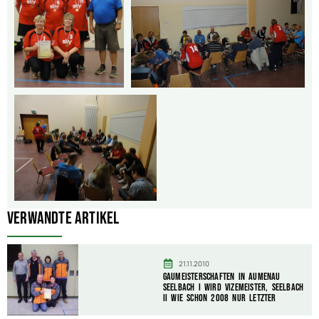
Verwandte Artikel
21.11.2010
Gaumeisterschaften in Aumenau
Seelbach I wird Vizemeister, Seelbach
II wie schon 2008 nur Letzter