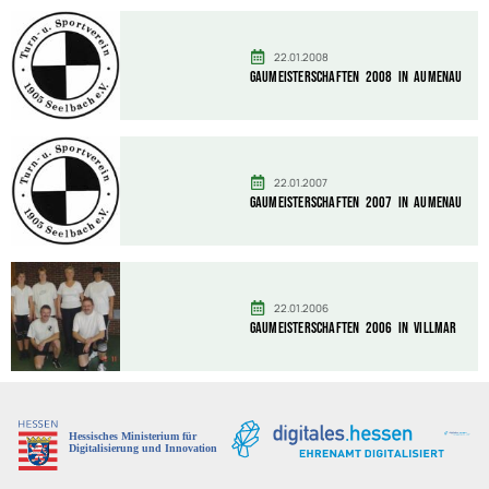
22.01.2008
Gaumeisterschaften 2008 in Aumenau
22.01.2007
Gaumeisterschaften 2007 in Aumenau
22.01.2006
Gaumeisterschaften 2006 in Villmar