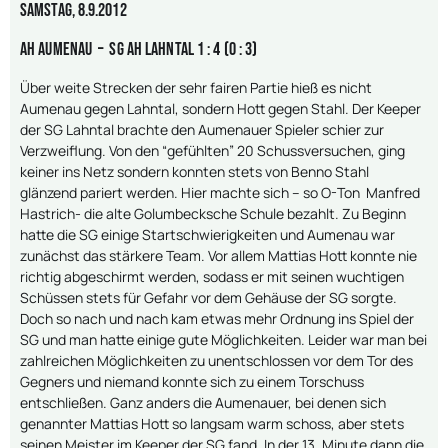
Samstag, 8.9.2012
AH Aumenau – SG AH Lahntal 1 : 4 (0 : 3)
Über weite Strecken der sehr fairen Partie hieß es nicht
Aumenau gegen Lahntal, sondern Hott gegen Stahl. Der Keeper
der SG Lahntal brachte den Aumenauer Spieler schier zur
Verzweiflung. Von den “gefühlten” 20 Schussversuchen, ging
keiner ins Netz sondern konnten stets von Benno Stahl
glänzend pariert werden. Hier machte sich – so O-Ton Manfred
Hastrich- die alte Golumbecksche Schule bezahlt. Zu Beginn
hatte die SG einige Startschwierigkeiten und Aumenau war
zunächst das stärkere Team. Vor allem Mattias Hott konnte nie
richtig abgeschirmt werden, sodass er mit seinen wuchtigen
Schüssen stets für Gefahr vor dem Gehäuse der SG sorgte.
Doch so nach und nach kam etwas mehr Ordnung ins Spiel der
SG und man hatte einige gute Möglichkeiten. Leider war man bei
zahlreichen Möglichkeiten zu unentschlossen vor dem Tor des
Gegners und niemand konnte sich zu einem Torschuss
entschließen. Ganz anders die Aumenauer, bei denen sich
genannter Mattias Hott so langsam warm schoss, aber stets
seinen Meister im Keeper der SG fand. In der 13. Minute dann die