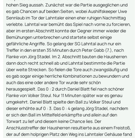
hohen Sieg aussah. Zunächst war die Partie ausgeglichen und
es gab Chancen auf beiden Seiten, wobei Aushilfskeeper Uwe
Sennlaub im Tor der Lahntaler einen eher ruhigen Nachmittag
verlebte. Lahntal war bemüht das Spiel nach vorne zu forcieren,
aber im ersten Abschnitt konnte der Gegner immer wieder die
Bemühungen unterbrechen und startete selbst einige
gefährliche Angriffe. So gelang der SG Lahntal auch nur ein
Treffer in den ersten 35 Minuten durch Peter Gabb (7.), nach
Flanke von Jörg Stadel. Im 2. Abschnitt bauten die Hausherren
dann doch recht schnell ab und Lahntal bestimmte die Partie
über weite Strecken. So fielen die Tore auch zwangsläufig und
es gab sogar einige herrliche Kombinationen zu bewundern und
auch das eine oder andere Tor wurde sehr schön
herausgespielt. Das 0 : 2 durch Daniel Blatt fiel nach schöner
Flanke von Volker Steul. Nur 11 Minuten später war es genau
umgekehrt. Daniel Blatt spielte den Ball zu Volker Steul und
dieser erhöhte auf 0 : 3. Das 0 : 4 gelang Jörg Stadel, nachdem
er sich den Ball im Mittelfeld erkämpfte und allein auf den
Torwart zu lief und diesem keine Chance lies. Der
Anschlusstreffer der Hausherren resultierte aus einem Freistoß,
der auf dem holprigen Platz den Weg ins Lahntaler Gehäuse fand