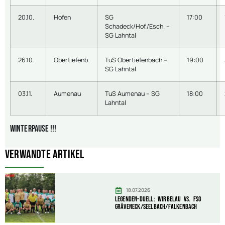
20.10.
Hofen
SG
17:00
Schadeck/Hof./Esch. –
SG Lahntal
26.10.
Obertiefenb.
TuS Obertiefenbach –
19:00
SG Lahntal
03.11.
Aumenau
TuS Aumenau – SG
18:00
Lahntal
WINTERPAUSE !!!
Verwandte Artikel
18.07.2026
Legenden-Duell: Wirbelau vs. FSG
Gräveneck/Seelbach/Falkenbach