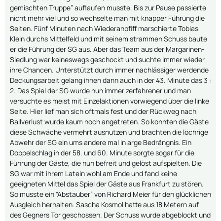
gemischten Truppe” auflaufen musste. Bis zur Pause passierte
nicht mehr viel und so wechselte man mit knapper Führung die
Seiten. Fünf Minuten nach Wiederanpfiff marschierte Tobias
Klein durchs Mittelfeld und mit seinem strammen Schuss baute
er die Führung der SG aus. Aber das Team aus der Margarinen-
Siedlung war keineswegs geschockt und suchte immer wieder
ihre Chancen. Unterstützt durch immer nachlässiger werdende
Deckungsarbeit gelang ihnen dann auch in der 43. Minute das 3 :
2. Das Spiel der SG wurde nun immer zerfahrener und man
versuchte es meist mit Einzelaktionen vorwiegend über die linke
Seite. Hier lief man sich oftmals fest und der Rückweg nach
Ballverlust wurde kaum noch angetreten. So konnten die Gäste
diese Schwäche vermehrt ausnutzen und brachten die löchrige
Abwehr der SG ein ums andere mal in arge Bedrängnis. Ein
Doppelschlag in der 58. und 60. Minute sorgte sogar für die
Führung der Gäste, die nun befreit und gelöst aufspielten. Die
SG war mit ihrem Latein wohl am Ende und fand keine
geeigneten Mittel das Spiel der Gäste aus Frankfurt zu stören.
So musste ein “Abstauber” von Richard Meier für den glücklichen
Ausgleich herhalten. Sascha Kosmol hatte aus 18 Metern auf
des Gegners Tor geschossen. Der Schuss wurde abgeblockt und