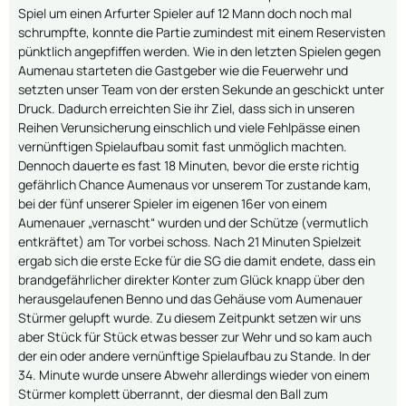
Spiel um einen Arfurter Spieler auf 12 Mann doch noch mal
schrumpfte, konnte die Partie zumindest mit einem Reservisten
pünktlich angepfiffen werden. Wie in den letzten Spielen gegen
Aumenau starteten die Gastgeber wie die Feuerwehr und
setzten unser Team von der ersten Sekunde an geschickt unter
Druck. Dadurch erreichten Sie ihr Ziel, dass sich in unseren
Reihen Verunsicherung einschlich und viele Fehlpässe einen
vernünftigen Spielaufbau somit fast unmöglich machten.
Dennoch dauerte es fast 18 Minuten, bevor die erste richtig
gefährlich Chance Aumenaus vor unserem Tor zustande kam,
bei der fünf unserer Spieler im eigenen 16er von einem
Aumenauer „vernascht“ wurden und der Schütze (vermutlich
entkräftet) am Tor vorbei schoss. Nach 21 Minuten Spielzeit
ergab sich die erste Ecke für die SG die damit endete, dass ein
brandgefährlicher direkter Konter zum Glück knapp über den
herausgelaufenen Benno und das Gehäuse vom Aumenauer
Stürmer gelupft wurde. Zu diesem Zeitpunkt setzen wir uns
aber Stück für Stück etwas besser zur Wehr und so kam auch
der ein oder andere vernünftige Spielaufbau zu Stande. In der
34. Minute wurde unsere Abwehr allerdings wieder von einem
Stürmer komplett überrannt, der diesmal den Ball zum