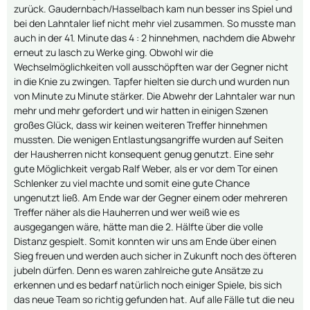
zurück. Gaudernbach/Hasselbach kam nun besser ins Spiel und
bei den Lahntaler lief nicht mehr viel zusammen. So musste man
auch in der 41. Minute das 4 : 2 hinnehmen, nachdem die Abwehr
erneut zu lasch zu Werke ging. Obwohl wir die
Wechselmöglichkeiten voll ausschöpften war der Gegner nicht
in die Knie zu zwingen. Tapfer hielten sie durch und wurden nun
von Minute zu Minute stärker. Die Abwehr der Lahntaler war nun
mehr und mehr gefordert und wir hatten in einigen Szenen
großes Glück, dass wir keinen weiteren Treffer hinnehmen
mussten. Die wenigen Entlastungsangriffe wurden auf Seiten
der Hausherren nicht konsequent genug genutzt. Eine sehr
gute Möglichkeit vergab Ralf Weber, als er vor dem Tor einen
Schlenker zu viel machte und somit eine gute Chance
ungenutzt ließ. Am Ende war der Gegner einem oder mehreren
Treffer näher als die Hauherren und wer weiß wie es
ausgegangen wäre, hätte man die 2. Hälfte über die volle
Distanz gespielt. Somit konnten wir uns am Ende über einen
Sieg freuen und werden auch sicher in Zukunft noch des öfteren
jubeln dürfen. Denn es waren zahlreiche gute Ansätze zu
erkennen und es bedarf natürlich noch einiger Spiele, bis sich
das neue Team so richtig gefunden hat. Auf alle Fälle tut die neu