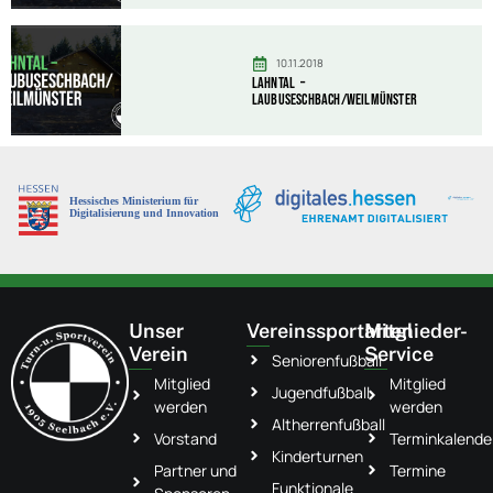
10.11.2018
Lahntal –
Laubuseschbach/Weilmünster
Unser
Vereinssportarten
Mitglieder-
Verein
Service
Seniorenfußball
Mitglied
Mitglied
Jugendfußball
werden
werden
Altherrenfußball
Vorstand
Terminkalende
Kinderturnen
Partner und
Termine
Funktionale