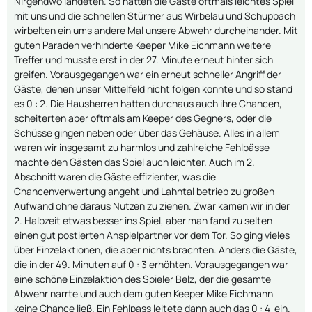
Nirgendwo landeten. So hatten die Gäste oftmals leichtes Spiel
mit uns und die schnellen Stürmer aus Wirbelau und Schupbach
wirbelten ein ums andere Mal unsere Abwehr durcheinander. Mit
guten Paraden verhinderte Keeper Mike Eichmann weitere
Treffer und musste erst in der 27. Minute erneut hinter sich
greifen. Vorausgegangen war ein erneut schneller Angriff der
Gäste, denen unser Mittelfeld nicht folgen konnte und so stand
es 0 : 2. Die Hausherren hatten durchaus auch ihre Chancen,
scheiterten aber oftmals am Keeper des Gegners, oder die
Schüsse gingen neben oder über das Gehäuse. Alles in allem
waren wir insgesamt zu harmlos und zahlreiche Fehlpässe
machte den Gästen das Spiel auch leichter. Auch im 2.
Abschnitt waren die Gäste effizienter, was die
Chancenverwertung angeht und Lahntal betrieb zu großen
Aufwand ohne daraus Nutzen zu ziehen. Zwar kamen wir in der
2. Halbzeit etwas besser ins Spiel, aber man fand zu selten
einen gut postierten Anspielpartner vor dem Tor. So ging vieles
über Einzelaktionen, die aber nichts brachten. Anders die Gäste,
die in der 49. Minuten auf 0 : 3 erhöhten. Vorausgegangen war
eine schöne Einzelaktion des Spieler Belz, der die gesamte
Abwehr narrte und auch dem guten Keeper Mike Eichmann
keine Chance ließ. Ein Fehlpass leitete dann auch das 0 : 4 ein.