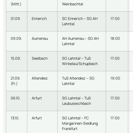
(Mitt.)
Weinbachtal
01.09
Ennerich
SC Ennerich – SG AH
17:00
Lahntal
09.09.
Aumenau
AH Aumenau – SG AH
18:00
Lahntal
15.09.
Seelbach
SG Lahntal – TuS
17:00
Wirbelau/Schupbach
21.09.
Altendiez
TuS Altendiez – SG
19:00
(Fr.)
Lahntal
06.10.
Arfurt
SG Lahntal – TuS
17:00
Laubuseschbach
13.10.
Arfurt
SG Lahntal – FC
17:00
Margarinen-Siedlung
Frankfurt