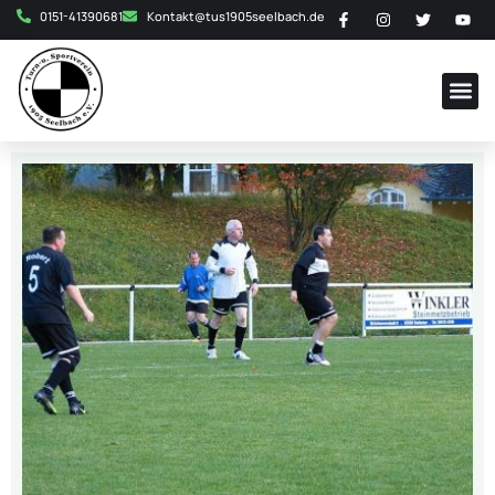
0151-41390681
Kontakt@tus1905seelbach.de