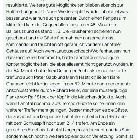
resultierte. Weitere gute Möglichkeiten blieben aber bis zur
Halbzeit ungenutzt. Nach Wiederanpfiff wurde Lahntal etwas
besser und war nun auch presenter. Durch einen Fehlpass im
Mittelfeld kam der Gegner allerdings in der 48. Minute in
Ballbesitz und es stand 1 : 3. Die Hausherren schienen nun
geschockt und die Gäste übernahmen nun erneut das
Kommando und tauchten oft gefährlich vor dem Lahntaler
Gehäuse auf. Auch wenn Laubuseschbach/Wolfenhausen nun
das Geschehen bestimmte, hatte Lahntal durchaus gute
Kontermöglichkeiten, die aber allesamt nicht genutzt wurden. In
der 54. Minute hatte Alex Geiberger Pech, als er nur die Latte
traf und auch Peter Gabb und Manni Hastrich ließen klare
Chancen leichtfertig liegen. In der 62. Minute dann der erneute
Anschlusstreffer durch Richard Meier, der eine mustergültige
Flanke von Ralf Stock per Kopf in die Maschen drückte. Auch
wenn Lahntal nochmal aufs Tempo drückte sollte ihnen kein
weiterer Treffer mehr gelingen. Besser machten es die Gäste,
die zunächst am Keeper der Lahntaler scheiterten (66.) aber
mit dem Schlusspiff noch zum 2 : 4 trafen. Am Ende ein
gerechtes Ergebnis. Lahntal hingegen verlor nicht nur das Spiel
sondern auch noch 3 weitere Spieler durch Verletzung. Somit ist