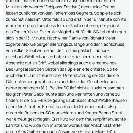
Auf dem nassen Rasen sahen die Zuschauer in den ersten
Minuten ein wahres “Fehlpass-Festival”, denn beide Teams
lebten zunächst von den Fehlern des Gegners. So spielte sich
zunächst vieles im Mittelfeld ab und erst in der 6. Minute konnte
man den ersten Torschuss für die Gäste notieren, der jedoch
das Tor verfehlte. Die erste Möglichkeit für die SG Lahntal ergab
sich in der 13. Minute. Nach einer Flanke von Richard Meier
zögerte Alex Geiberger allerdings zu lange und der Nachschuss
von Volker Steul wurde auf der Torlinie geklärt. Laubus-
eschbach/Wolfenhausen hatte die Hausherren im ersten
Abschnitt gut im Griff, wobei allerdings auch die mangelnde
Deckungsarbeit den Gästen das Spielen erleichterte. So fiel
auch das 0 : 1 mit freundlicher Unterstützung der SG, die die
Gästestürmer gewähren lies und diese das Geschenk auch
gerne annahmen (18.). Bei der SG lief nicht allzuviel zusammen,
lediglich Peter Gabb mühte sich und war hinten und vorne zu
finden. In der 26. Minute gelang Laubuseschbach/Wolfenhausen
dann der 2. Treffer. Erneut konnten die Stürmer leichtfüßig
durch die Reihen der SG marschieren und Keeper Benno Stahl
war erneut geschlagen. Erst kurz vor dem Pausenpfiff erwachte
Lahntal und wurde nun munterer woraus der Anschlusstreffer
durch Alex Geiberger, nach Zuspiel von Richard Meier (31.),