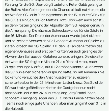
Führung für die SG. Über Jörg Stadel und Peter Gabb gelangte
der Ball zu Alex Geiberger, der die Chance eiskalt nutzte und die
rot/weißen SG´ler in Führung schoss. In der 15. Minute Glück für
die SG, als ein Schuss von Mattias Hott – von wem auch sonst –
an den Pfosten ging und der Abpraller dem SG-Keeper genau in
die Arme sprang. Die nächste Schrecksekunde für die Gäste in
der 16. Minute. Der Druck der Aumenauer wurde jetzt stärker
und bei seinem Versuch den Ball vor dem Aumenauer Spieler zu
klären, drosch der SG-Spieler B.K. den Ball an den Pfosten des
eigenen Gehäuses und erst beim dritten Versuch gelang es der
Abwehr den Ball aus der Gefahrenzone zu bringen. Die eiskalte
Antwort der SG folgte in Minute 21, als Richard Meier, nach
Zuspiel von Ingo Nierfeld, auf 0 : 2 erhöhen konnte. Auch wenn
die SG nun einen sicheren Vorsprung hatte, so ließ Aumenau nie
locker und versuchte den Anschlusstreffer zu erzielen,
scheiterte aber in der 23. Minute am Lattenkreuz. Das Spiel der
SG war trotz gefährlicher Konter der Gastgeber nun recht
ansehnlich und in der 24. Minute gelang Jörg Stadel, nach
schönem Alleingang, sogar das 0 : 3. Bis zur Pause hatten beide
Teams noch einige gute Chancen, aber man ging mit dem 0 : 3 in
die Halbzeit.