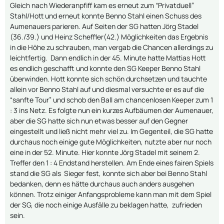
Gleich nach Wiederanpfiff kam es erneut zum “Privatduell”
Stahl/Hott und erneut konnte Benno Stahl einen Schuss des
Aumenauers parieren. Auf Seiten der SG hatten Jörg Stadel
(36./39.) und Heinz Scheffler(42.) Möglichkeiten das Ergebnis
in die Höhe zu schrauben, man vergab die Chancen allerdings zu
leichtfertig. Dann endlich in der 45. Minute hatte Mattias Hott
es endlich geschafft und konnte den SG Keeper Benno Stahl
überwinden. Hott konnte sich schön durchsetzen und tauchte
allein vor Benno Stahl auf und diesmal versuchte er es auf die
“sanfte Tour” und schob den Ball am chancenlosen Keeper zum 1
: 3 ins Netz. Es folgte nun ein kurzes Aufbäumen der Aumenauer,
aber die SG hatte sich nun etwas besser auf den Gegner
eingestellt und ließ nicht mehr viel zu. Im Gegenteil, die SG hatte
durchaus noch einige gute Möglichkeiten, nutzte aber nur noch
eine in der 52. Minute. Hier konnte Jörg Stadel mit seinem 2.
Treffer den 1 : 4 Endstand herstellen. Am Ende eines fairen Spiels
stand die SG als Sieger fest, konnte sich aber bei Benno Stahl
bedanken, denn es hätte durchaus auch anders ausgehen
können. Trotz einiger Anfangsprobleme kann man mit dem Spiel
der SG, die noch einige Ausfälle zu beklagen hatte, zufrieden
sein.