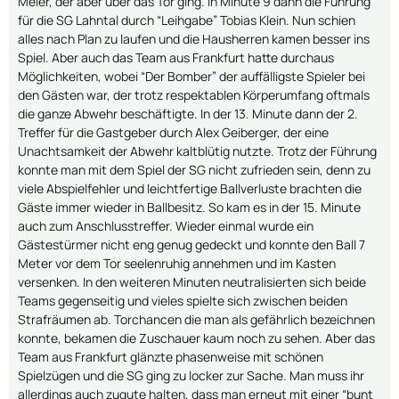
Meier, der aber über das Tor ging. In Minute 9 dann die Führung
für die SG Lahntal durch “Leihgabe” Tobias Klein. Nun schien
alles nach Plan zu laufen und die Hausherren kamen besser ins
Spiel. Aber auch das Team aus Frankfurt hatte durchaus
Möglichkeiten, wobei “Der Bomber” der auffälligste Spieler bei
den Gästen war, der trotz respektablen Körperumfang oftmals
die ganze Abwehr beschäftigte. In der 13. Minute dann der 2.
Treffer für die Gastgeber durch Alex Geiberger, der eine
Unachtsamkeit der Abwehr kaltblütig nutzte. Trotz der Führung
konnte man mit dem Spiel der SG nicht zufrieden sein, denn zu
viele Abspielfehler und leichtfertige Ballverluste brachten die
Gäste immer wieder in Ballbesitz. So kam es in der 15. Minute
auch zum Anschlusstreffer. Wieder einmal wurde ein
Gästestürmer nicht eng genug gedeckt und konnte den Ball 7
Meter vor dem Tor seelenruhig annehmen und im Kasten
versenken. In den weiteren Minuten neutralisierten sich beide
Teams gegenseitig und vieles spielte sich zwischen beiden
Strafräumen ab. Torchancen die man als gefährlich bezeichnen
konnte, bekamen die Zuschauer kaum noch zu sehen. Aber das
Team aus Frankfurt glänzte phasenweise mit schönen
Spielzügen und die SG ging zu locker zur Sache. Man muss ihr
allerdings auch zugute halten, dass man erneut mit einer “bunt