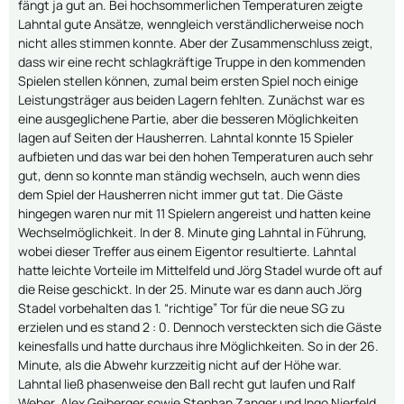
fängt ja gut an. Bei hochsommerlichen Temperaturen zeigte
Lahntal gute Ansätze, wenngleich verständlicherweise noch
nicht alles stimmen konnte. Aber der Zusammenschluss zeigt,
dass wir eine recht schlagkräftige Truppe in den kommenden
Spielen stellen können, zumal beim ersten Spiel noch einige
Leistungsträger aus beiden Lagern fehlten. Zunächst war es
eine ausgeglichene Partie, aber die besseren Möglichkeiten
lagen auf Seiten der Hausherren. Lahntal konnte 15 Spieler
aufbieten und das war bei den hohen Temperaturen auch sehr
gut, denn so konnte man ständig wechseln, auch wenn dies
dem Spiel der Hausherren nicht immer gut tat. Die Gäste
hingegen waren nur mit 11 Spielern angereist und hatten keine
Wechselmöglichkeit. In der 8. Minute ging Lahntal in Führung,
wobei dieser Treffer aus einem Eigentor resultierte. Lahntal
hatte leichte Vorteile im Mittelfeld und Jörg Stadel wurde oft auf
die Reise geschickt. In der 25. Minute war es dann auch Jörg
Stadel vorbehalten das 1. “richtige” Tor für die neue SG zu
erzielen und es stand 2 : 0. Dennoch versteckten sich die Gäste
keinesfalls und hatte durchaus ihre Möglichkeiten. So in der 26.
Minute, als die Abwehr kurzzeitig nicht auf der Höhe war.
Lahntal ließ phasenweise den Ball recht gut laufen und Ralf
Weber, Alex Geiberger sowie Stephan Zanger und Ingo Nierfeld