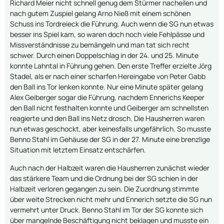
Richard Meier nicht schnell genug dem Stürmer nacheilen und
nach gutem Zuspiel gelang Arno Nieß mit einem schönen
Schuss ins Tordreieck die Führung. Auch wenn die SG nun etwas
besser ins Spiel kam, so waren doch noch viele Fehlpässe und
Missverständnisse zu bemängeln und man tat sich recht
schwer. Durch einen Doppelschlag in der 24. und 25. Minute
konnte Lahntal in Führung gehen. Den erste Treffer erzielte Jörg
Stadel, als er nach einer scharfen Hereingabe von Peter Gabb
den Ball ins Tor lenken konnte. Nur eine Minute später gelang
Alex Geiberger sogar die Führung, nachdem Ennerichs Keeper
den Ball nicht festhalten konnte und Geiberger am schnellsten
reagierte und den Ball ins Netz drosch. Die Hausherren waren
nun etwas geschockt, aber keinesfalls ungefährlich. So musste
Benno Stahl im Gehäuse der SG in der 27. Minute eine brenzlige
Situation mit letztem Einsatz entschärfen.
Auch nach der Halbzeit waren die Hausherren zunächst wieder
das stärkere Team und die Ordnung bei der SG schien in der
Halbzeit verloren gegangen zu sein. Die Zuordnung stimmte
über weite Strecken nicht mehr und Ennerich setzte die SG nun
vermehrt unter Druck. Benno Stahl im Tor der SG konnte sich
über mangelnde Beschäftigung nicht beklagen und musste ein