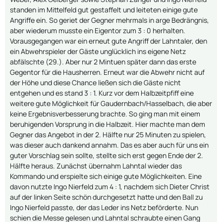
standen im Mittelfeld gut gestaffelt und leiteten einige gute
Angriffe ein. So geriet der Gegner mehrmals in arge Bedrängnis,
aber wiederum musste ein Eigentor zum 3 : 0 herhalten.
Vorausgegangen war ein erneut gute Angriff der Lahntaler, den
ein Abwehrspieler der Gäste unglücklich ins eigene Netz
abfälschte (29.). Aber nur 2 Mintuen später dann das erste
Gegentor für die Hausherren. Erneut war die Abwehr nicht auf
der Höhe und diese Chance ließen sich die Gäste nicht
entgehen und es stand 3 : 1. Kurz vor dem Halbzeitpfiff eine
weitere gute Möglichkeit für Gaudernbach/Hasselbach, die aber
keine Ergebnisverbesserung brachte. So ging man mit einem
beruhigenden Vorsprung in die Halbzeit. Hier machte man dem
Gegner das Angebot in der 2. Hälfte nur 25 Minuten zu spielen,
was dieser auch dankend annahm. Das es aber auch für uns ein
guter Vorschlag sein sollte, stellte sich erst gegen Ende der 2.
Hälfte heraus. Zunächst übernahm Lahntal wieder das
Kommando und erspielte sich einige gute Möglichkeiten. Eine
davon nutzte Ingo Nierfeld zum 4 : 1, nachdem sich Dieter Christ
auf der linken Seite schön durchgesetzt hatte und den Ball zu
Ingo Nierfeld passte, der das Leder ins Netz beförderte. Nun
schien die Messe gelesen und Lahntal schraubte einen Gang