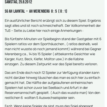
Samstag, 25.8.2012
SG AH Lahntal – AH Merenberg 0 : 5 ( 0 : 1)
Ein ausführlicher Bericht erübrigt sich zu diesem Spiel. Ergebnis
sagt alles und ist noch schmeichelhaft. Der Vollkommenheit der
TuS – Seite zu Liebe hier noch einige Anmerkungen :
Bis fünfzehn Minuten vor Spielbeginn stand der Gastgeber mit 6
Spielern ratlos vor dem Sporthäuschen , ( ratlos deshalb, weil
man nicht wusste ob noch jemand kommt) während bei Gegner
Merenberg ca., 14 bis 15 Spieler ( altbekannte Gesichter wie
Karger, Kurz, Beck, Kiefer, Molitor usw.) in die Kabine
einzogen. Zu diesem Zeitpunkt war das Spiel bereits verloren.
Das am Ende doch noch 12 Spieler zur Verfügung standen kann
nicht darüber hinweg täuschen das man es sich hier zu einfach
gemacht hat. Die Hälfte der aufgelaufenen einheimischen
Spielern hat schon zuvor bei Seelbach und Arfurt in der
Reservemannschaft gespielt. ( Auch das wusste man) Von den
restlichen 6 wollten 5 Auswechselspieler sein.
Fazit: Wenn keine Spieler da sind muss das Spiel abgesagt