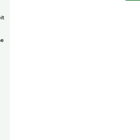
it
ne