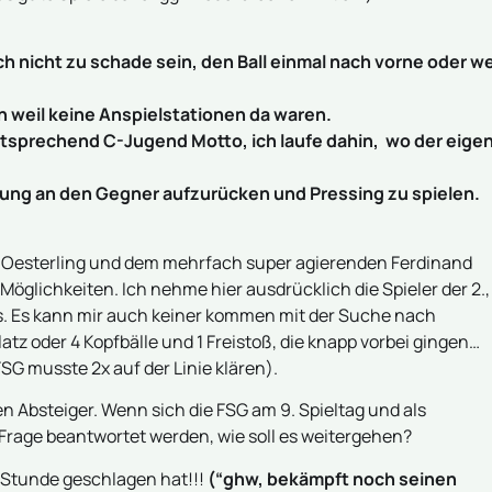
ch nicht zu schade sein, den Ball einmal nach vorne oder we
h weil keine Anspielstationen da waren.
ntsprechend C-Jugend Motto, ich laufe dahin, wo der eige
dung an den Gegner aufzurücken und Pressing zu spielen.
s Oesterling und dem mehrfach super agierenden Ferdinand
Möglichkeiten. Ich nehme hier ausdrücklich die Spieler der 2.,
aus. Es kann mir auch keiner kommen mit der Suche nach
tz oder 4 Kopfbälle und 1 Freistoß, die knapp vorbei gingen…
G musste 2x auf der Linie klären).
 Absteiger. Wenn sich die FSG am 9. Spieltag und als
e Frage beantwortet werden, wie soll es weitergehen?
e Stunde geschlagen hat!!!
(“ghw, bekämpft noch seinen