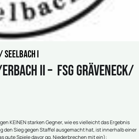
/ Seelbach I
rbach II – FSG Gräveneck/
gen KEINEN starken Gegner, wie es vielleicht das Ergebnis
 den Sieg gegen Staffel ausgemacht hat, ist innerhalb einer
s gute Spiele davor gg. Niederbrechen mit ein):