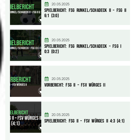
20.05.2025
Spielbericht: FSG Runkel/Schadeck II – FSG II
6:1 (3:0)
20.05.2025
Spielbericht: FSG Runkel/Schadeck – FSG I
0:3 (0:2)
20.05.2025
Vorbericht: FSG II – FSV Würges II
20.05.2025
Spielbericht: FSG II – FSV Würges II 4:3 (4:1)