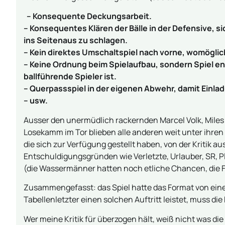
– Konsequente Deckungsarbeit.
– Konsequentes Klären der Bälle in der Defensive, si
ins Seitenaus zu schlagen.
– Kein direktes Umschaltspiel nach vorne, womöglic
– Keine Ordnung beim Spielaufbau, sondern Spiel e
ballführende Spieler ist.
– Querpassspiel in der eigenen Abwehr, damit Einla
– usw.
Ausser den unermüdlich rackernden Marcel Volk, Mile
Losekamm im Tor blieben alle anderen weit unter ihren 
die sich zur Verfügung gestellt haben, von der Kritik 
Entschuldigungsgründen wie Verletzte, Urlauber, SR, Pla
(die Wassermänner hatten noch etliche Chancen, die FS
Zusammengefasst: das Spiel hatte das Format von einen
Tabellenletzter einen solchen Auftritt leistet, muss di
Wer meine Kritik für überzogen hält, weiß nicht was di