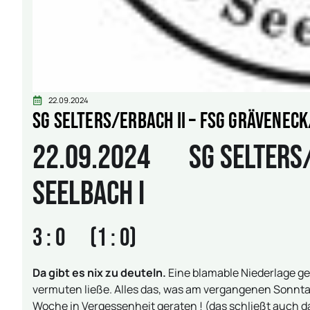
22.09.2024
SG Selters/Erbach II – FSG Gräveneck
22.09.2024 SG Selters/E
Seelbach I
3 : 0 (1 : 0)
Da gibt es nix zu deuteln.
Eine blamable Niederlage ge
vermuten ließe. Alles das, was am vergangenen Sonntag
Woche in Vergessenheit geraten ! (das schließt auch da