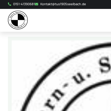
0151-41390681
Kontakt@tus1905seelbach.de