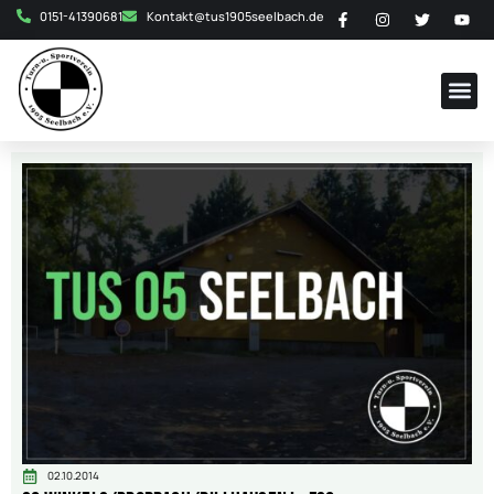
0151-41390681
Kontakt@tus1905seelbach.de
02.10.2014