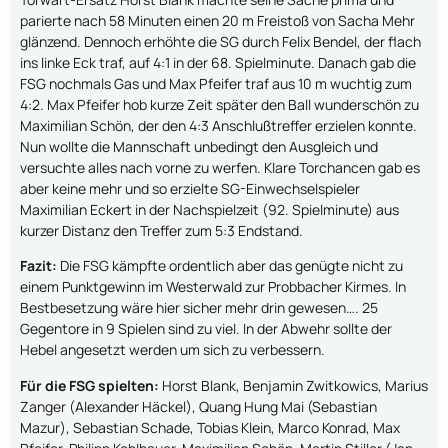
parierte nach 58 Minuten einen 20 m Freistoß von Sacha Mehr
glänzend. Dennoch erhöhte die SG durch Felix Bendel, der flach
ins linke Eck traf, auf 4:1 in der 68. Spielminute. Danach gab die
FSG nochmals Gas und Max Pfeifer traf aus 10 m wuchtig zum
4:2. Max Pfeifer hob kurze Zeit später den Ball wunderschön zu
Maximilian Schön, der den 4:3 Anschlußtreffer erzielen konnte.
Nun wollte die Mannschaft unbedingt den Ausgleich und
versuchte alles nach vorne zu werfen. Klare Torchancen gab es
aber keine mehr und so erzielte SG-Einwechselspieler
Maximilian Eckert in der Nachspielzeit (92. Spielminute) aus
kurzer Distanz den Treffer zum 5:3 Endstand.
Fazit:
Die FSG kämpfte ordentlich aber das genügte nicht zu
einem Punktgewinn im Westerwald zur Probbacher Kirmes. In
Bestbesetzung wäre hier sicher mehr drin gewesen…. 25
Gegentore in 9 Spielen sind zu viel. In der Abwehr sollte der
Hebel angesetzt werden um sich zu verbessern.
Für die FSG spielten:
Horst Blank, Benjamin Zwitkowics, Marius
Zanger (Alexander Häckel), Quang Hung Mai (Sebastian
Mazur), Sebastian Schade, Tobias Klein, Marco Konrad, Max