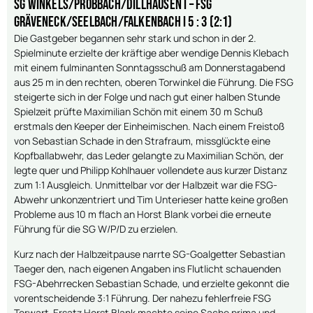
SG Winkels/Probbach/Dillhausen I – FSG
Gräveneck/Seelbach/Falkenbach I 5 : 3 (2:1)
Die Gastgeber begannen sehr stark und schon in der 2.
Spielminute erzielte der kräftige aber wendige Dennis Klebach
mit einem fulminanten Sonntagsschuß am Donnerstagabend
aus 25 m in den rechten, oberen Torwinkel die Führung. Die FSG
steigerte sich in der Folge und nach gut einer halben Stunde
Spielzeit prüfte Maximilian Schön mit einem 30 m Schuß
erstmals den Keeper der Einheimischen. Nach einem Freistoß
von Sebastian Schade in den Strafraum, missglückte eine
Kopfballabwehr, das Leder gelangte zu Maximilian Schön, der
legte quer und Philipp Kohlhauer vollendete aus kurzer Distanz
zum 1:1 Ausgleich. Unmittelbar vor der Halbzeit war die FSG-
Abwehr unkonzentriert und Tim Unterieser hatte keine großen
Probleme aus 10 m flach an Horst Blank vorbei die erneute
Führung für die SG W/P/D zu erzielen.
Kurz nach der Halbzeitpause narrte SG-Goalgetter Sebastian
Taeger den, nach eigenen Angaben ins Flutlicht schauenden
FSG-Abehrrecken Sebastian Schade, und erzielte gekonnt die
vorentscheidende 3:1 Führung. Der nahezu fehlerfreie FSG
Torwart-Ersatz Horst Blank machte seine Sache prima und