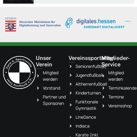
Unser
Vereinssportarten
Mitglieder-
Verein
Service
Seniorenfußball
Mitglied
Mitglied
Jugendfußball
werden
werden
Altherrenfußball
Vorstand
Terminkalende
Kinderturnen
Partner und
Termine
Funktionale
Sponsoren
Vereinsshop
Gymnastik
LineDance
Indiaca
Karate (inkl.