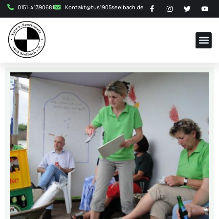
0151-41390681
Kontakt@tus1905seelbach.de