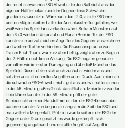
der recht schwachen FSG Abwehr, die den Ball nicht aus der
eigenen Hälfte bekam und der Gegner diese Schwäche
gnadenlos ausnutzte. Wäre nach dem 2 :0, als die FSG ihre
besten Möglichkeiten hatte der Anschlusstreffer gefallen, wer
weiß wie das Spiel dann verlaufen wäre. So kam Münster nach
dem 3 : 0 wieder stärker auf und Florian Beer im Tor der FSG
konnte sich bei zahlreichen Angriffen des Gegners auszeichnen
und weitere Treffer verhindern. Die Pausenansprache von
Trainer Erich Thorn, war kurz aber heftig, zeigte aber zu Beginn
der 2. Hälfte noch keine Wirkung. Die FSG begann genau so
verhalten wie im ersten Durchgang und überließ Münster das
Spielfeld. Diese tobten sich auch zunächst wieder aus und
setzten uns mit schnellen Angriffen unter Druck. Auch hier sah
die schwache FSG-Abwehr nicht gut aus und wir hatten schon
in der 46. Minute großes Glück ,dass Richard Meier kurz vor der
Linie klären konnte. In der 59. Minute pfiff der gute
Schiedsrichter einen Handelfmeter, den der FSG-Keeper aber
parieren konnte. Nun begann so langsam die Zeit der FSG und
man witterte Morgenluft. Plötzlich wurde seitens der FSG der
Gegner unter Druck gesetzt, es wurde gekämpft, sich
gegenseitig angefeuert und es rollte Angriff auf Angriff in