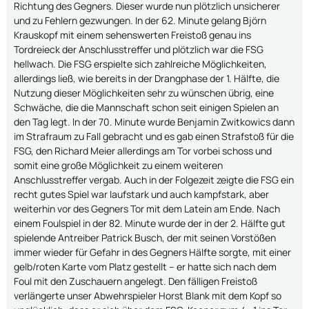
Richtung des Gegners. Dieser wurde nun plötzlich unsicherer
und zu Fehlern gezwungen. In der 62. Minute gelang Björn
Krauskopf mit einem sehenswerten Freistoß genau ins
Tordreieck der Anschlusstreffer und plötzlich war die FSG
hellwach. Die FSG erspielte sich zahlreiche Möglichkeiten,
allerdings ließ, wie bereits in der Drangphase der 1. Hälfte, die
Nutzung dieser Möglichkeiten sehr zu wünschen übrig, eine
Schwäche, die die Mannschaft schon seit einigen Spielen an
den Tag legt. In der 70. Minute wurde Benjamin Zwitkowics dann
im Strafraum zu Fall gebracht und es gab einen Strafstoß für die
FSG, den Richard Meier allerdings am Tor vorbei schoss und
somit eine große Möglichkeit zu einem weiteren
Anschlusstreffer vergab. Auch in der Folgezeit zeigte die FSG ein
recht gutes Spiel war laufstark und auch kampfstark, aber
weiterhin vor des Gegners Tor mit dem Latein am Ende. Nach
einem Foulspiel in der 82. Minute wurde der in der 2. Hälfte gut
spielende Antreiber Patrick Busch, der mit seinen Vorstößen
immer wieder für Gefahr in des Gegners Hälfte sorgte, mit einer
gelb/roten Karte vom Platz gestellt – er hatte sich nach dem
Foul mit den Zuschauern angelegt. Den fälligen Freistoß
verlängerte unser Abwehrspieler Horst Blank mit dem Kopf so