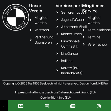
Unser
Vereinssportarten
Mitglieder-
Verein
Service
Seniorenfußball
Mitglied
Mitglied
Jugendfußball
werden
werden
Altherrenfußball
Vorstand
Terminkalende
Kinderturnen
Partner und
Termine
Funktionale
Sponsoren
Vereinsshop
Gymnastik
LineDance
Indiaca
Karate (inkl.
Kinderkarate)
Copyright © 2025 Tus 1905 Seelbach. All rights reserved. Design from
MME Pro
Impressum
Haftungsausschluss
Datenschutzerklärung (EU)
Cookie-Richtlinie (EU)
↓