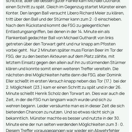
schickte, aber bei dessen guter Flanke kam Michael Guthardt
einen Schritt zu spät. Gleich im Gegenzug startet Münster einen
Konter. Den langen Ball versucht Libero Richard Meier zu klären,
tritt über den Ball und der Stürmer kann zum 2 : 0 einschieben.
Nach dem Rückstand kommt die FSG zu gelegentlichen
Entlastungsangriffen, bei denen in der 14. Minute ein als
Flankenball gedachter Ball von Michael Guthardt von links
getreten über den Torwart geht und nur knapp am Pfosten
vorbei geht. Nur 2 Minuten später muss Florian Beer im Tor der
FSG, der zu den besten Akteuren auf dem Platz zählte, mit
letztem Einsatz gegen den allein auf ihn zu stürmenden Stürmer
klären und konnte somit einen weiteren Treffer vereiteln. Die
nächsten drei Möglichkeiten hatte dann die FSG, aber Dominik
Eller schießt im ersten Versuch knapp neben das Tor (17.) bei der
2. Möglichkeit (23.) kam er einen Schritt zu spät und in der 26.
Minute schießt Henrik Scholz den Torwart an. Dies war auch die
Zeit, in der die FSG nun langsam wach wurde und sich zu
wehren begann. Leider versäumte man es in dieser Zeit die sich
bietenden Chancen zu nutzen. Und so etwas rächt sich ja
bekanntlich. Münster machte es besser und nutzte in der 30.
Minute eine der nun selten werdenden Möglichkeiten zum 3 : 0.
Diesem Treffer vorausgegangen war wieder ein Abwehrfehler