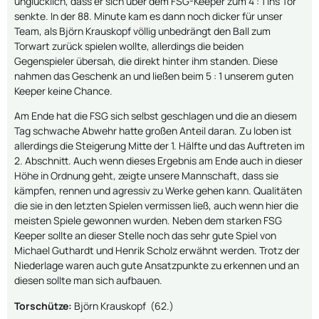
unglücklich, dass er sich über dem FSG-Keeper zum 4 : 1 ins Tor
senkte. In der 88. Minute kam es dann noch dicker für unser
Team, als Björn Krauskopf völlig unbedrängt den Ball zum
Torwart zurück spielen wollte, allerdings die beiden
Gegenspieler übersah, die direkt hinter ihm standen. Diese
nahmen das Geschenk an und ließen beim 5 : 1 unserem guten
Keeper keine Chance.
Am Ende hat die FSG sich selbst geschlagen und die an diesem
Tag schwache Abwehr hatte großen Anteil daran. Zu loben ist
allerdings die Steigerung Mitte der 1. Hälfte und das Auftreten im
2. Abschnitt. Auch wenn dieses Ergebnis am Ende auch in dieser
Höhe in Ordnung geht, zeigte unsere Mannschaft, dass sie
kämpfen, rennen und agressiv zu Werke gehen kann. Qualitäten
die sie in den letzten Spielen vermissen ließ, auch wenn hier die
meisten Spiele gewonnen wurden. Neben dem starken FSG
Keeper sollte an dieser Stelle noch das sehr gute Spiel von
Michael Guthardt und Henrik Scholz erwähnt werden. Trotz der
Niederlage waren auch gute Ansatzpunkte zu erkennen und an
diesen sollte man sich aufbauen.
Torschütze:
Björn Krauskopf (62.)