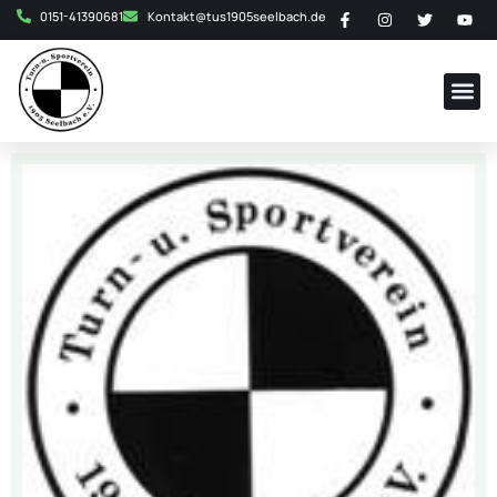
0151-41390681
Kontakt@tus1905seelbach.de