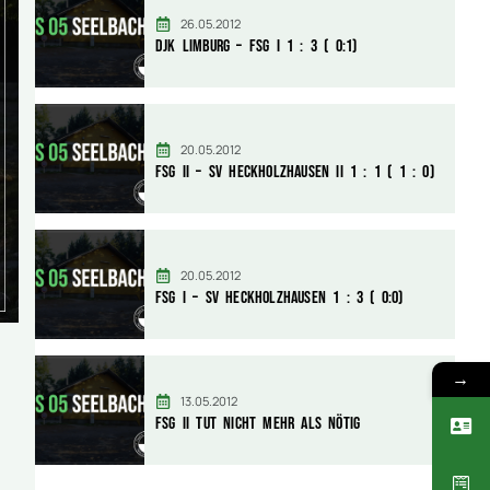
26.05.2012
DJK Limburg – FSG I 1 : 3 ( 0:1)
20.05.2012
FSG II – SV Heckholzhausen II 1 : 1 ( 1 : 0)
20.05.2012
FSG I – SV Heckholzhausen 1 : 3 ( 0:0)
→
13.05.2012
FSG II tut nicht mehr als nötig