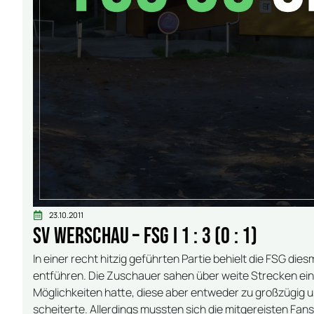
23.10.2011
SV Werschau – FSG I 1 : 3 (0 : 1)
In einer recht hitzig geführten Partie behielt die FSG d
entführen. Die Zuschauer sahen über weite Strecken eine 
Möglichkeiten hatte, diese aber entweder zu großzügig 
scheiterte. Allerdings mussten sich die mitgereisten Fans