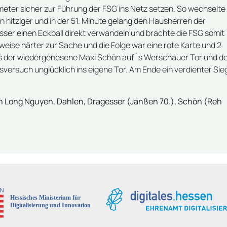
meter sicher zur Führung der FSG ins Netz setzen. So wechselte
n hitziger und in der 51. Minute gelang den Hausherren der
sser einen Eckball direkt verwandeln und brachte die FSG somit
eise härter zur Sache und die Folge war eine rote Karte und 2
hoss der wiedergenesene Maxi Schön auf´s Werschauer Tor und d
sversuch unglücklich ins eigene Tor. Am Ende ein verdienter Sie
inh Long Nguyen, Dahlen, Dragesser (Janßen 70.), Schön (Reh