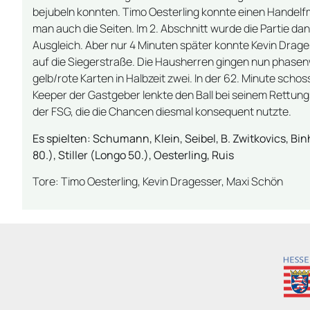
bejubeln konnten. Timo Oesterling konnte einen Handelf
man auch die Seiten. Im 2. Abschnitt wurde die Partie dan
Ausgleich. Aber nur 4 Minuten später konnte Kevin Drage
auf die Siegerstraße. Die Hausherren gingen nun phasenw
gelb/rote Karten in Halbzeit zwei. In der 62. Minute sc
Keeper der Gastgeber lenkte den Ball bei seinem Rettung
der FSG, die die Chancen diesmal konsequent nutzte.
Es spielten: Schumann, Klein, Seibel, B. Zwitkovics, B
80.), Stiller (Longo 50.), Oesterling, Ruis
Tore: Timo Oesterling, Kevin Dragesser, Maxi Schön