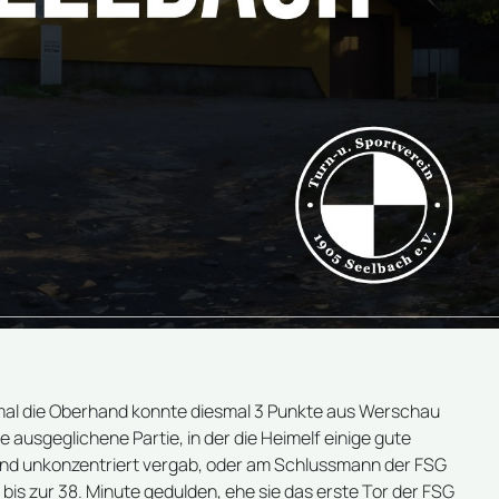
iesmal die Oberhand konnte diesmal 3 Punkte aus Werschau
ausgeglichene Partie, in der die Heimelf einige gute
und unkonzentriert vergab, oder am Schlussmann der FSG
 bis zur 38. Minute gedulden, ehe sie das erste Tor der FSG