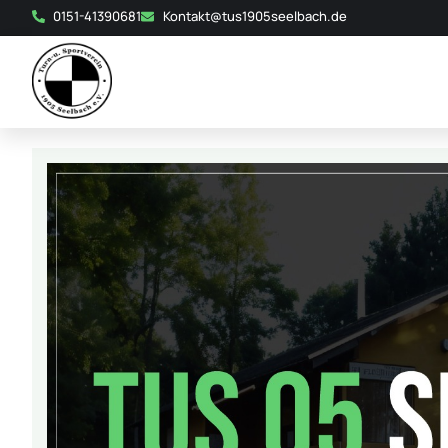
0151-41390681
Kontakt@tus1905seelbach.de