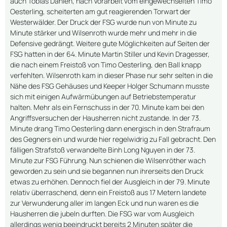
auch Tobias Dahlen, nach Vorarbeit vom eingewechselten Timo
Oesterling, scheiterten am gut reagierenden Torwart der
Westerwälder. Der Druck der FSG wurde nun von Minute zu
Minute stärker und Wilsenroth wurde mehr und mehr in die
Defensive gedrängt. Weitere gute Möglichkeiten auf Seiten der
FSG hatten in der 64. Minute Martin Stiller und Kevin Dragesser,
die nach einem Freistoß von Timo Oesterling, den Ball knapp
verfehlten. Wilsenroth kam in dieser Phase nur sehr selten in die
Nähe des FSG Gehäuses und Keeper Holger Schumann musste
sich mit einigen Aufwärmübungen auf Betriebstemperatur
halten. Mehr als ein Fernschuss in der 70. Minute kam bei den
Angriffsversuchen der Hausherren nicht zustande. In der 73.
Minute drang Timo Oesterling dann energisch in den Strafraum
des Gegners ein und wurde hier regelwidrig zu Fall gebracht. Den
fälligen Strafstoß verwandelte Binh Long Nguyen in der 73.
Minute zur FSG Führung. Nun schienen die Wilsenröther wach
geworden zu sein und sie begannen nun ihrerseits den Druck
etwas zu erhöhen. Dennoch fiel der Ausgleich in der 79. Minute
relativ überraschend, denn ein Freistoß aus 17 Metern landete
zur Verwunderung aller im langen Eck und nun waren es die
Hausherren die jubeln durften. Die FSG war vom Ausgleich
allerdings wenig beeindruckt bereits 2 Minuten später die