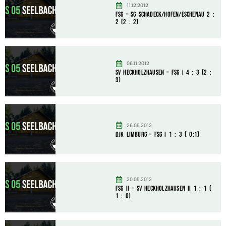
11.12.2012
FSG – SG Schadeck/Hofen/Eschenau 2 :
2 (2 : 2)
06.11.2012
SV Heckholzhausen – FSG I 4 : 3 (2 :
3)
26.05.2012
DJK Limburg – FSG I 1 : 3 ( 0:1)
20.05.2012
FSG II – SV Heckholzhausen II 1 : 1 (
1 : 0)