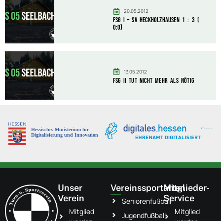
20.05.2012
FSG I – SV Heckholzhausen 1 : 3 (
0:0)
13.05.2012
FSG II tut nicht mehr als nötig
Unser
Vereinssportarten
Mitglieder-
Verein
Service
Seniorenfußball
Mitglied
Mitglied
Jugendfußball