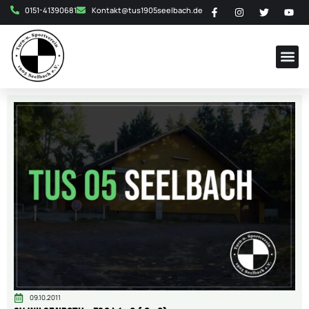
0151-41390681
Kontakt@tus1905seelbach.de
09.10.2011