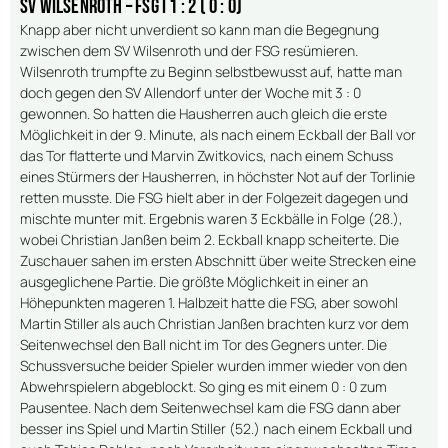
SV Wilsenroth – FSG I 1 : 2 ( 0 : 0)
Knapp aber nicht unverdient so kann man die Begegnung
zwischen dem SV Wilsenroth und der FSG resümieren.
Wilsenroth trumpfte zu Beginn selbstbewusst auf, hatte man
doch gegen den SV Allendorf unter der Woche mit 3 : 0
gewonnen. So hatten die Hausherren auch gleich die erste
Möglichkeit in der 9. Minute, als nach einem Eckball der Ball vor
das Tor flatterte und Marvin Zwitkovics, nach einem Schuss
eines Stürmers der Hausherren, in höchster Not auf der Torlinie
retten musste. Die FSG hielt aber in der Folgezeit dagegen und
mischte munter mit. Ergebnis waren 3 Eckbälle in Folge (28.),
wobei Christian Janßen beim 2. Eckball knapp scheiterte. Die
Zuschauer sahen im ersten Abschnitt über weite Strecken eine
ausgeglichene Partie. Die größte Möglichkeit in einer an
Höhepunkten mageren 1. Halbzeit hatte die FSG, aber sowohl
Martin Stiller als auch Christian Janßen brachten kurz vor dem
Seitenwechsel den Ball nicht im Tor des Gegners unter. Die
Schussversuche beider Spieler wurden immer wieder von den
Abwehrspielern abgeblockt. So ging es mit einem 0 : 0 zum
Pausentee. Nach dem Seitenwechsel kam die FSG dann aber
besser ins Spiel und Martin Stiller (52.) nach einem Eckball und