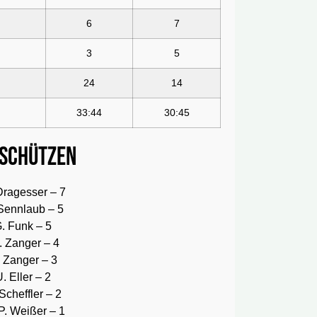
6
7
3
5
24
14
33:44
30:45
schützen
Dragesser – 7
Sennlaub – 5
. Funk – 5
. Zanger – 4
 Zanger – 3
. Eller – 2
Scheffler – 2
-P. Weißer – 1