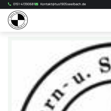
0151-41390681
Kontakt@tus1905seelbach.de