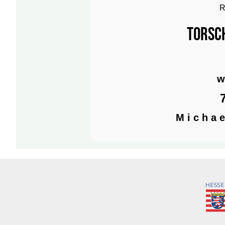
R
Torsc
w
M i c h a e