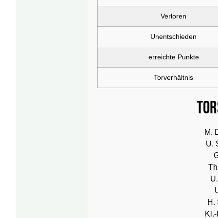
Verloren
Unentschieden
erreichte Punkte
Torverhältnis
Tor
M. 
U. 
G
Th
U.
U
H. 
Kl.