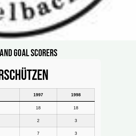
s and goal scorers
orschützen
1997
1998
18
18
2
3
7
3