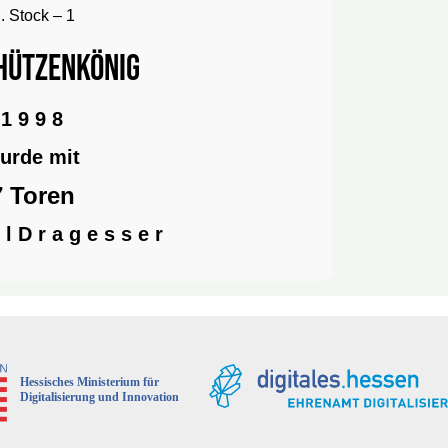
. Stock – 1
hützenkönig
1 9 9 8
urde mit
7 Toren
 l D r a g e s s e r