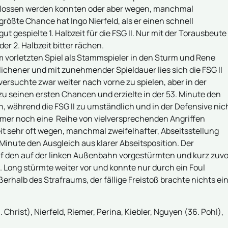
chlossen werden konnten oder aber wegen, manchmal
größte Chance hat Ingo Nierfeld, als er einen schnell
t gespielte 1. Halbzeit für die FSG II. Nur mit der Torausbeute
er 2. Halbzeit bitter rächen.
m vorletzten Spiel als Stammspieler in den Sturm und Rene
lichener und mit zunehmender Spieldauer lies sich die FSG II
versuchte zwar weiter nach vorne zu spielen, aber in der
 seinen ersten Chancen und erzielte in der 53. Minute den
h, während die FSG II zu umständlich und in der Defensive nic
immer noch eine Reihe von vielversprechenden Angriffen
eit sehr oft wegen, manchmal zweifelhafter, Abseitsstellung
 Minute den Ausgleich aus klarer Abseitsposition. Der
uf den auf der linken Außenbahn vorgestürmten und kurz zuvo
Long stürmte weiter vor und konnte nur durch ein Foul
erhalb des Strafraums, der fällige Freistoß brachte nichts ein
 Christ), Nierfeld, Riemer, Perina, Kiebler, Nguyen (36. Pohl),