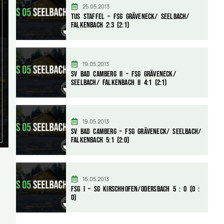
25.05.2013
TuS Staffel – FSG Gräveneck/ Seelbach/
Falkenbach 2:3 (2:1)
19.05.2013
SV Bad Camberg II – FSG Gräveneck/
Seelbach/ Falkenbach II 4:1 (2:1)
19.05.2013
SV Bad Camberg – FSG Gräveneck/ Seelbach/
Falkenbach 5:1 (2:0)
16.05.2013
FSG I – SG Kirschhofen/Odersbach 5 : 0 (0 :
0)