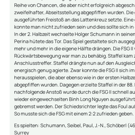
Reihe von Chancen, die aber nicht erfolgreich abges
zweifelhafter, Abseitsstellung abgepfiffen wurden. Die 
ausgeführten Freistoß an das Lattenkreuz setzte. Eine gu
konnte man nicht zufrieden sein und dies sollte sich in d
In der 2. Halbzeit wechselte Holger Schumann in seine
Perina hütete das Tor. Das Spiel gestaltete sich ausgeg
mehr und mehr in die eigene Hälfte drängen. Die FSG II 
Rückwärtsbewegung war man zu behäbig. Staffel kam zu
Anschlusstreffer. Staffel drängte nun auf den Ausgleic
energisch genug agierte. Zwar konnte die FSG II sich 
herausspielen, die aber ebenso wie in der ersten Halbz
abgepfiffen wurden. Dagegen erzielte Staffel in der 88.
nachfolgende Anstoß wurde durch die FSG II schnell a
wieder eingewechselten Binh Long Nguyen ausgeführt. 
gebremst werden. Der Schiedsrichter legte das Foul auß
So musste sich die FSG mit einem 2:2 zufrieden geben.
Es spielten: Schumann, Seibel, Paul, J.-N., Schöberl (46.
Surrey