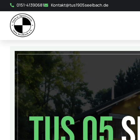
0151-41390681
Kontakt@tus1905seelbach.de