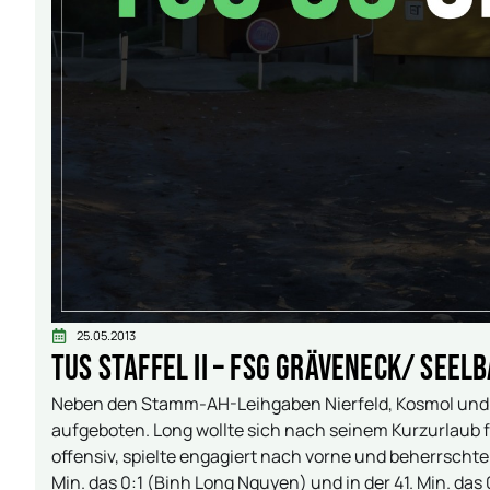
25.05.2013
TuS Staffel II – FSG Gräveneck/ Seelb
Neben den Stamm-AH-Leihgaben Nierfeld, Kosmol und 
aufgeboten. Long wollte sich nach seinem Kurzurlaub f
offensiv, spielte engagiert nach vorne und beherrschte in
Min. das 0:1 (Binh Long Nguyen) und in der 41. Min. das 