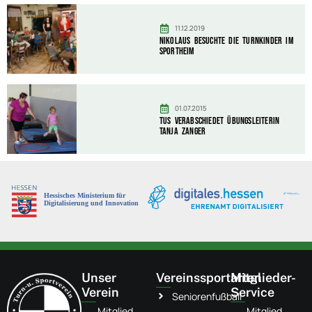
11.12.2019
Nikolaus besuchte die Turnkinder im
Sportheim
01.07.2015
TuS verabschiedet Übungsleiterin
Tanja Zanger
Unser
Vereinssportarten
Mitglieder-
Verein
Service
Seniorenfußball
Mitglied
Mitglied