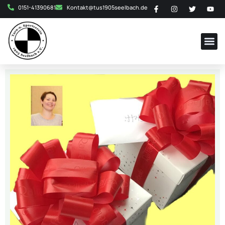
0151-41390681
Kontakt@tus1905seelbach.de