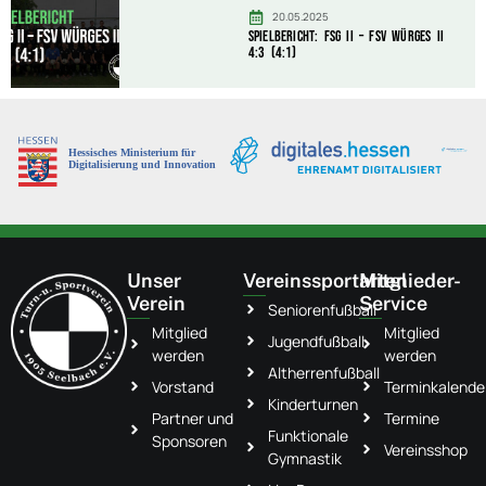
20.05.2025
Spielbericht: FSG II – FSV Würges II
4:3 (4:1)
Unser
Vereinssportarten
Mitglieder-
Verein
Service
Seniorenfußball
Mitglied
Mitglied
Jugendfußball
werden
werden
Altherrenfußball
Vorstand
Terminkalende
Kinderturnen
Partner und
Termine
Funktionale
Sponsoren
Vereinsshop
Gymnastik