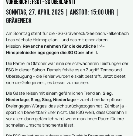
Vorbericht: FSG I – SG Oberlahn II
Sonntag, 27. April 2025 | Anstoß: 15:00 Uhr |
Gräveneck
Am Sonntag steht für die FSG Gräveneck/Seelbach/Falkenbach
I das nächste Heimspiel an – und das mit einer klaren
Mission:
Revanche nehmen für die deutliche 1:4-
Hinspielniederlage gegen die SG Oberlahn II.
Die Partie im Oktober war eine der schwächeren Leistungen der
FSG in dieser Saison. Damals fehlte es an Zugriff, Tempo und
Überzeugung – die Fehler wurden eiskalt bestraft. Jetzt bietet
sich die Gelegenheit, es besser zu machen.
Die Gäste reisen mit einem gefährlichen Trend an:
Sieg,
Niederlage, Sieg, Sieg, Niederlage
– zuletzt ein kampfloser
Dreier gegen Würges, das sich zurückgezogen hat. Zählbar ja –
sportlich bewertbar? Eher nicht. Die FSG weiß, dass Oberlahn II
vor allem dann gefährlich wird, wenn man ihnen Raum für ihre
schnellen Umschaltmomente lässt.
Die FSG selbst holte zuletzt einen Punkt in Drommershausen,