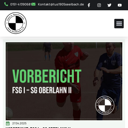
0151-41390681
Kontakt@tus1905seelbach.de
27.04.2025