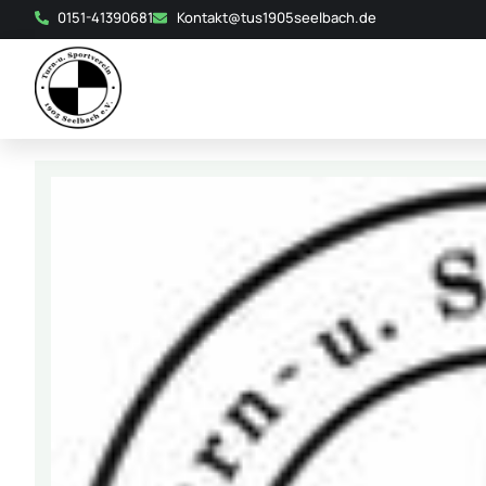
0151-41390681
Kontakt@tus1905seelbach.de